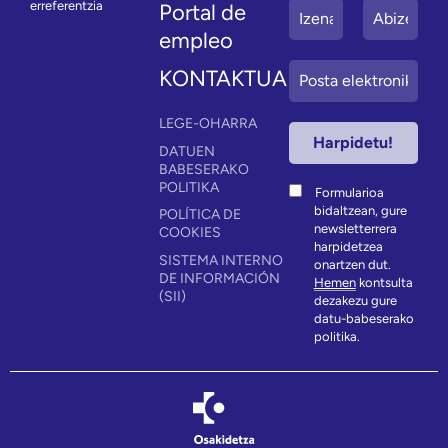
erreferentzia
Portal de
empleo
KONTAKTUA
LEGE-OHARRA
DATUEN
BABESERAKO
POLITIKA
Formularioa
bidaltzean, gure
POLÍTICA DE
newsletterrera
COOKIES
harpidetzea
SISTEMA INTERNO
onartzen dut.
DE INFORMACIÓN
Hemen
kontsulta
(SII)
dezakezu gure
datu-babeserako
politika.