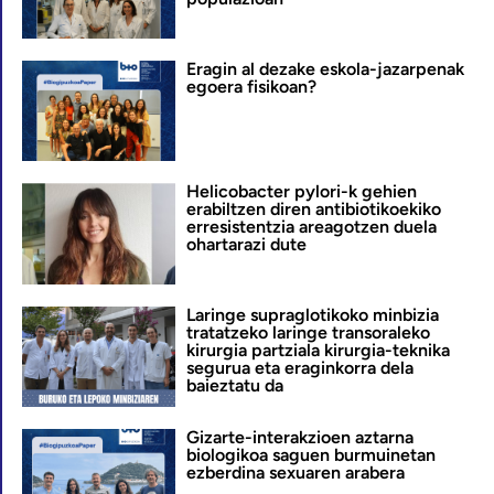
Eragin al dezake eskola-jazarpenak
egoera fisikoan?
Helicobacter pylori-k gehien
erabiltzen diren antibiotikoekiko
erresistentzia areagotzen duela
ohartarazi dute
Laringe supraglotikoko minbizia
tratatzeko laringe transoraleko
kirurgia partziala kirurgia-teknika
segurua eta eraginkorra dela
baieztatu da
Gizarte-interakzioen aztarna
biologikoa saguen burmuinetan
ezberdina sexuaren arabera