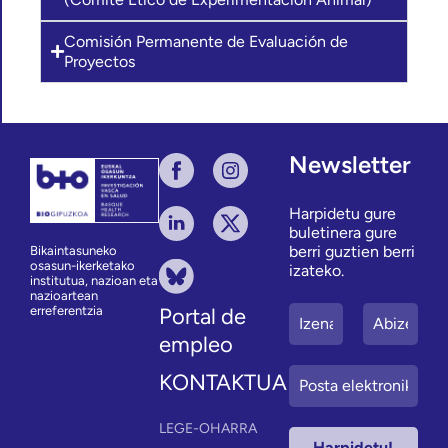
Comisión Permanente de Evaluación de
Proyectos
Newsletter
Harpidetu gure
buletinera gure
berri guztien berri
Bikaintasuneko
osasun-ikerketako
izateko.
institutua, nazioan eta
nazioartean
erreferentzia
Portal de
empleo
KONTAKTUA
LEGE-OHARRA