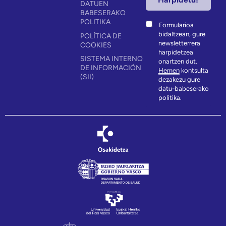
DATUEN
BABESERAKO
POLITIKA
Formularioa
bidaltzean, gure
POLÍTICA DE
newsletterrera
COOKIES
harpidetzea
SISTEMA INTERNO
onartzen dut.
DE INFORMACIÓN
Hemen
kontsulta
(SII)
dezakezu gure
datu-babeserako
politika.