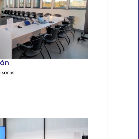
ión
rsonas