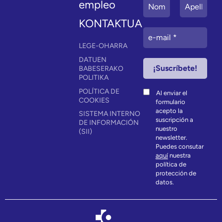
empleo
KONTAKTUA
LEGE-OHARRA
DATUEN
BABESERAKO
POLITIKA
POLÍTICA DE
Al enviar el
COOKIES
formulario
acepto la
SISTEMA INTERNO
suscripción a
DE INFORMACIÓN
nuestro
(SII)
newsletter.
Puedes consutar
aquí
nuestra
política de
protección de
datos.