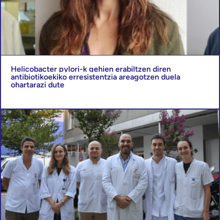
Helicobacter pylori-k gehien erabiltzen diren
antibiotikoekiko erresistentzia areagotzen duela
ohartarazi dute