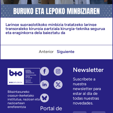
Laringe supraglotikoko minbizia tratatzeko laringe
transoraleko kirurgia partziala kirurgia-teknika segurua
eta eraginkorra dela baieztatu da
Anterior
Siguiente
Newsletter
Suscríbete a
nuestra
newsletter para
Bikaintasuneko
estar al día de
osasun-ikerketako
todas nuestras
institutua, nazioan eta
novedades.
nazioartean
erreferentzia
Portal de