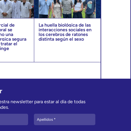
rcial de
La huella biológica de las
oral se
interacciones sociales en
mo una
los cerebros de ratones
úrgica segura
distinta según el sexo
tratar el
ringe
r
stra newsletter para estar al día de todas
des.