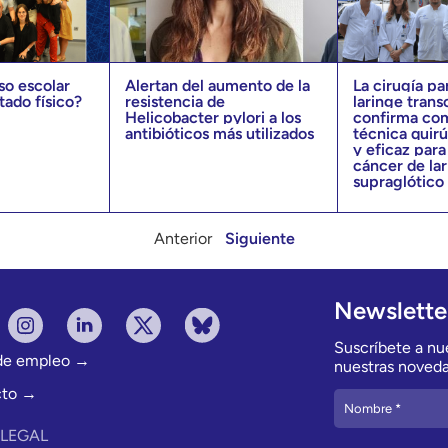
so escolar
Alertan del aumento de la
La cirugía pa
stado físico?
resistencia de
laringe trans
Helicobacter pylori a los
confirma co
antibióticos más utilizados
técnica quir
y eficaz para 
cáncer de la
supraglótico
Anterior
Siguiente
Newslette
Suscríbete a nue
 de empleo →
nuestras noveda
cto →
 LEGAL