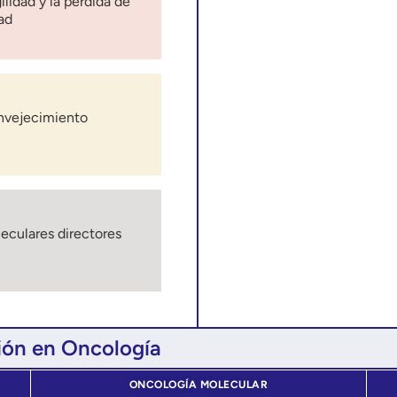
ilidad y la pérdida de
ad
envejecimiento
eculares directores
ión en Oncología
ONCOLOGÍA MOLECULAR