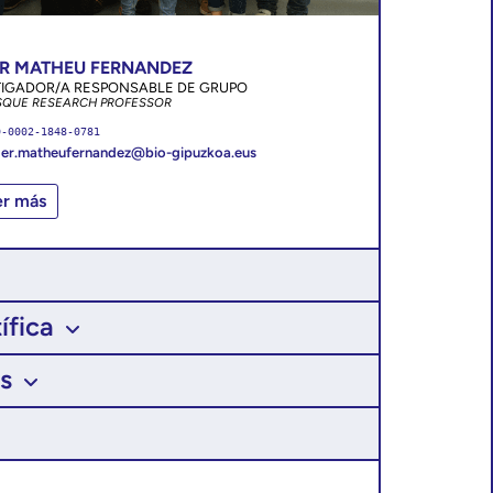
R MATHEU FERNANDEZ
TIGADOR/A RESPONSABLE DE GRUPO
SQUE RESEARCH PROFESSOR
0-0002-1848-0781
er.matheufernandez@bio-gipuzkoa.eus
er más
ífica
s