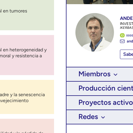
al en tumores
ANDE
INVES
IKERBA
000
and
al en heterogeneidad y
Sab
moral y resistencia a
Miembros
Producción cient
madre y la senescencia
envejecimiento
Proyectos activo
Redes