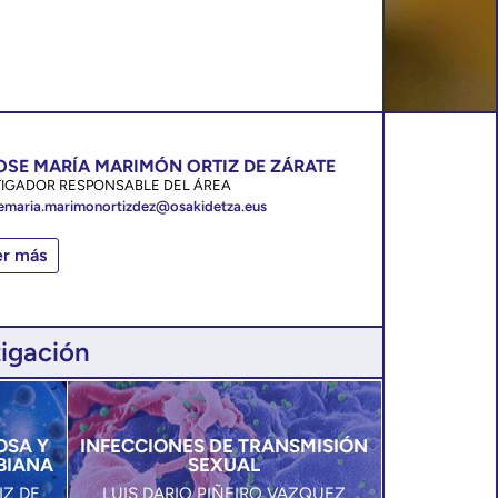
JOSE MARÍA MARIMÓN ORTIZ DE ZÁRATE
TIGADOR RESPONSABLE DEL ÁREA
emaria.marimonortizdez@osakidetza.eus
er más
tigación
OSA Y
INFECCIONES DE TRANSMISIÓN
BIANA
SEXUAL
IZ DE
LUIS DARIO PIÑEIRO VAZQUEZ