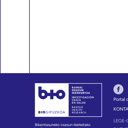
Portal
KONT
LEGE-
Bikaintasuneko osasun-ikerketako