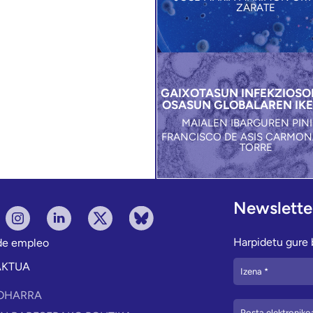
ZARATE
GAIXOTASUN INFEKZIOSO
OSASUN GLOBALAREN IK
MAIALEN IBARGUREN PINI
FRANCISCO DE ASIS CARMON
TORRE
Newslette
Harpidetu gure b
 de empleo
AKTUA
OHARRA