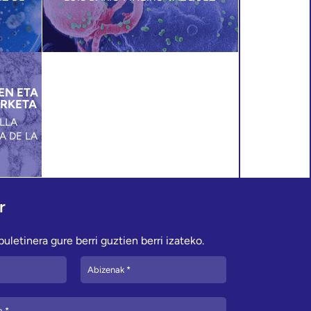
EN ETA
ERKETA
LLA
A DE LA
r
uletinera gure berri guztien berri izateko.