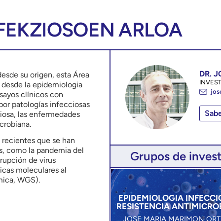
FEKZIOSOEN ARLOA
DR. 
desde su origen, esta Área
INVES
a, desde la epidemiologia
jos
sayos clínicos con
or patologías infecciosas
Sab
ciosa, las enfermedades
icrobiana.
 recientes que se han
s, como la pandemia del
Grupos de inves
rupción de virus
icas moleculares al
mica, WGS).
EPIDEMIOLOGIA INFECCI
RESISTENCIA ANTIMICRO
JOSE MARIA MARIMON ORT