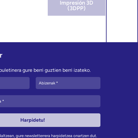
Impresión 3D
(3DPP)
r
uletinera gure berri guztien berri izateko.
altzean, gure newsletterrera harpidetzea onartzen dut.