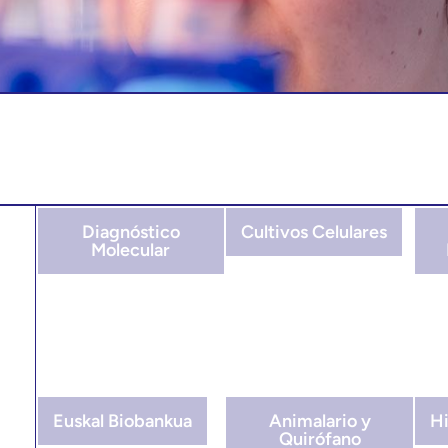
Diagnóstico
Cultivos Celulares
Molecular
Euskal Biobankua
Animalario y
Hi
Quirófano