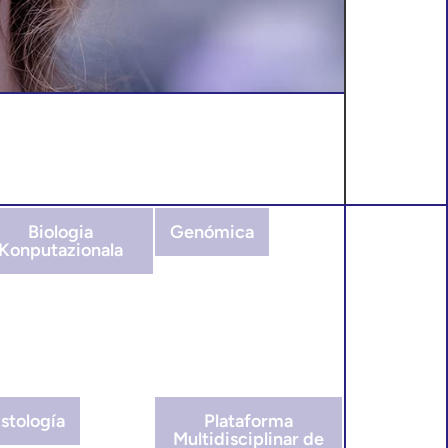
Biologia
Genómica
Konputazionala
stología
Plataforma
Multidisciplinar de