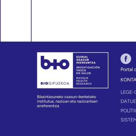
Portal
KONT
LEGE-
Bikaintasuneko osasun-ikerketako
DATUE
institutua, nazioan eta nazioartean
erreferentzia
POLÍT
SISTE