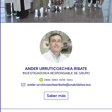
ANDER URRUTICOECHEA RIBATE
INVESTIGADOR/A RESPONSABLE DE GRUPO
0000-0003-0359-3641
ander.urruticoechearibate@osakidetza.eus
Saber más