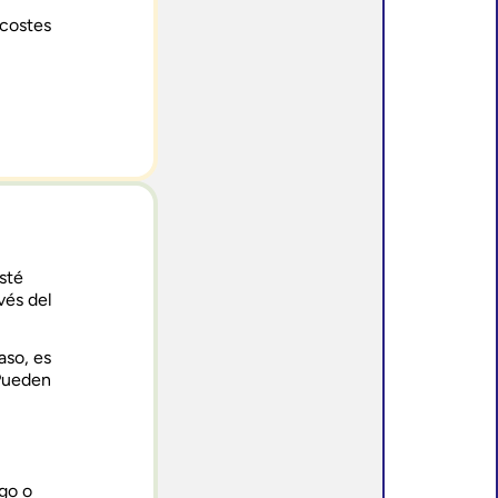
 costes
sté
vés del
aso, es
 Pueden
go o