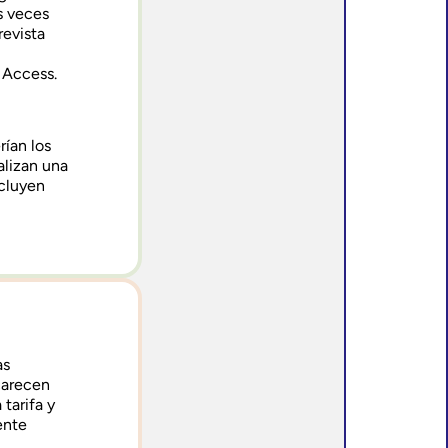
s veces
revista
 Access.
rían los
alizan una
ncluyen
as
carecen
 tarifa y
ente