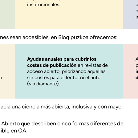
institucionales.
d
d
i
iones sean accesibles, en Biogipuzkoa ofrecemos:
Ayudas anuales para cubrir los
A
costes de publicación
en revistas de
p
acceso abierto, priorizando aquellas
i
n
sin costes para el lector ni el autor
d
(vía diamante).
cia una ciencia más abierta, inclusiva y con mayor
 Abierto que describen cinco formas diferentes de
ible en OA: