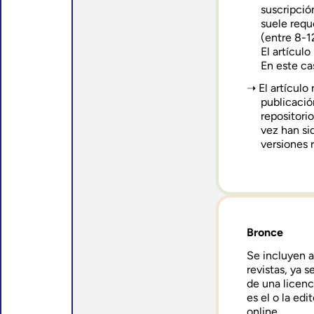
suscripció
suele requ
(entre 8-1
El artícul
En este ca
El artículo
publicació
repositori
vez han si
versiones r
Bronce
Se incluyen a
revistas, ya
de una licenc
es el o la ed
online.