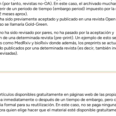
n (por tanto, revistas no-OA). En este caso, el archivado mucha
erir de un periodo de tiempo (embargo period) impuesto por la 
2 meses aprox).
o ha sido previamente aceptado y publicado en una revista Open
so se llamaría Gold-Green.
 no ha sido revisado por pares, no ha pasado por la aceptación y
n de una determinada revista (pre-print). Un ejemplo de esto se
os como MedRxiv y bioRxiv donde además, los preprints se actu
do publicados por una determinada revista (es decir, también i
evisadas).
rtículos disponibles gratuitamente en páginas web de las propi
 sea inmediatamente o después de un tiempo de embargo, pero 
ia formal para su reutilización. En este caso, no se paga ninguna
itora quien elige hacer que el material esté disponible gratuitam