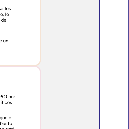
ar los
o, lo
s de
te un
APC) por
cíficos
egocio
bierto