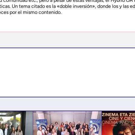
u comunidad etc., pero a pesar de estas ventajas, el Hybrid OA 
ticas. Un tema citado es la «doble inversión», donde los y las ed
eces por el mismo contenido.