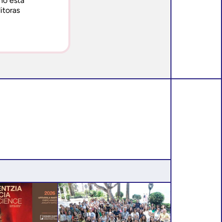
no está
itoras