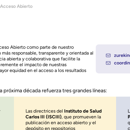
Acceso Abierto
ceso Abierto como parte de nuestro
más responsable, transparente y orientada al
zureki
 abierta y colaborativa que facilite la
coordin
ncremente el impacto de nuestras
ayor equidad en el acceso a los resultados
la próxima década refuerza tres grandes líneas:
y
Las directrices del
Instituto de Salud
L
Carlos III (ISCIII)
, que promueven la
P
publicación en acceso abierto y el
q
depósito en repositorios
c