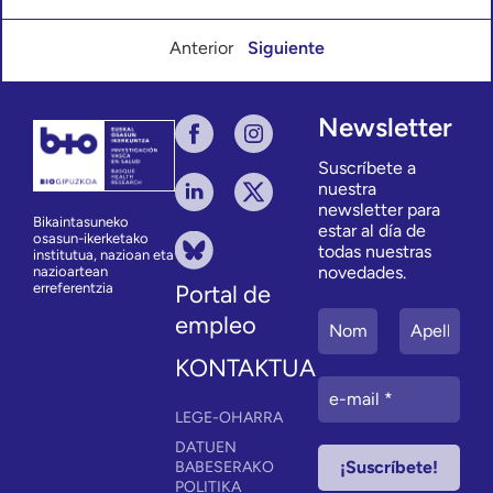
Anterior
Siguiente
Newsletter
Suscríbete a
nuestra
newsletter para
Bikaintasuneko
estar al día de
osasun-ikerketako
todas nuestras
institutua, nazioan eta
novedades.
nazioartean
erreferentzia
Portal de
empleo
KONTAKTUA
LEGE-OHARRA
DATUEN
BABESERAKO
POLITIKA