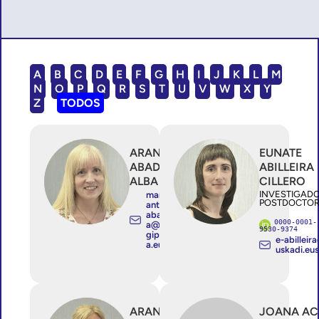
A
B
C
D
E
F
G
H
I
J
K
L
M
N
O
P
Q
R
S
T
U
V
W
X
Y
Z
TODOS
ARANTZA
EUNATE
ABAD
ABILLEIRA
ALBA
CILLERO
INVESTIGAD
mariaar
POSTDOCTO
antzazu.
abadalb
0000-0001-
a@bio-
9530-9374
gipuzko
e-abilleir
a.eus
uskadi.eu
ARANTXA
JOANA A