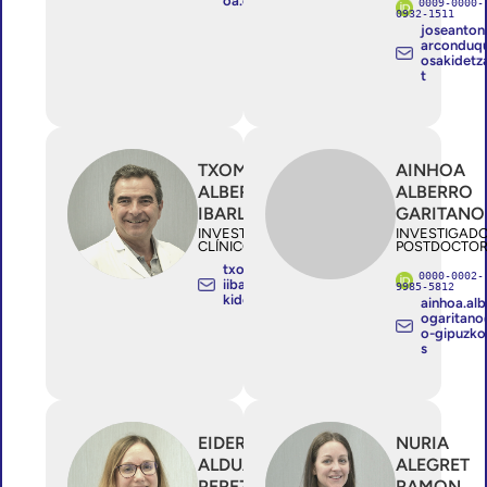
oa.eus
0009-0000-
0932-1511
joseantoni
arcondu
osakidetz
t
TXOMIN
AINHOA
ALBERDI
ALBERRO
IBARLOZA
GARITANO
INVESTIGADOR/A
INVESTIGAD
CLÍNICO ESTABLE
POSTDOCTO
txomin.alberd
0000-0002-
iibarloza@osa
9985-5812
kidetza.eus
ainhoa.alb
ogaritan
o-gipuzko
s
EIDER
NURIA
ALDUAN
ALEGRET
PEREZ
RAMON