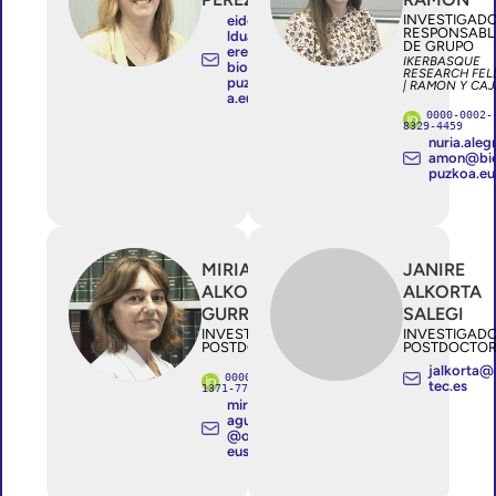
INVESTIGAD
eider.a
RESPONSABL
lduanp
DE GRUPO
erez@
IKERBASQUE
bio-gi
RESEARCH FE
puzko
| RAMON Y CA
a.eus
0000-0002-
8329-4459
nuria.aleg
amon@bio
puzkoa.eu
MIRIAN
JANIRE
ALKORTA
ALKORTA
GURRUTXAGA
SALEGI
INVESTIGADOR/A
INVESTIGAD
POSTDOCTORAL
POSTDOCTO
jalkorta@
0000-0002-
tec.es
1371-776X
miriam.alkort
agurrutxaga
@osakidetza.
eus