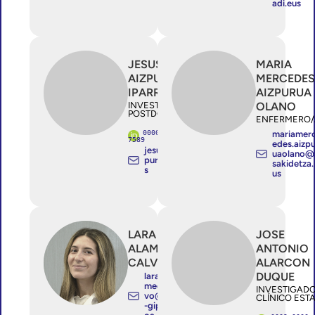
adi.eus
JESUS MARIA
MARIA
AIZPURUA
MERCEDES
IPARRAGUIRRE
AIZPURUA
INVESTIGADOR/A
OLANO
POSTDOCTORAL
ENFERMERO/
0000-0002-1444-
mariamer
7589
edes.aizp
jesusmaria.aiz
uaolano@
purua@ehu.eu
sakidetza.
s
us
LARA
JOSE
ALAMEDA
ANTONIO
CALVO
ALARCON
DUQUE
lara.ala
medacal
INVESTIGAD
vo@bio
CLÍNICO EST
-gipuzk