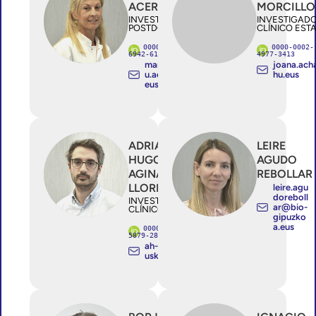
ACERA OSA
MORCILLO
INVESTIGADOR/A
INVESTIGAD
POSTDOCTORAL
CLÍNICO EST
0000-0002-
0000-0002-
6942-6144
4977-3413
mariaaranzaz
joana.ac
u.acera@ehu.
hu.eus
eus
ADRIAN
LEIRE
HUGO
AGUDO
AGINAGALDE
REBOLLAR
LLORENTE
leire.agu
doreboll
INVESTIGADOR/A
ar@bio-
CLÍNICO ESTABLE
gipuzko
a.eus
0000-0002-
5879-2894
ah-llorente@e
uskadi.eus