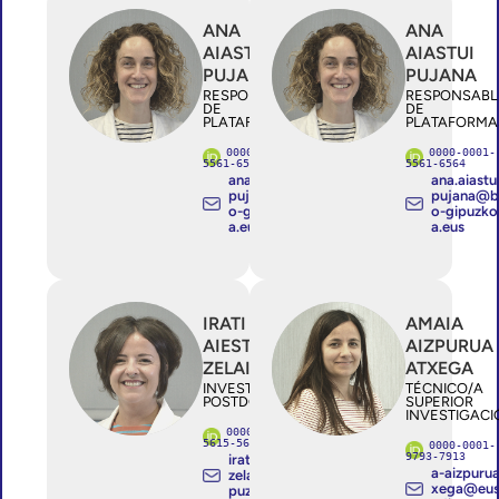
ANA
ANA
AIASTUI
AIASTUI
PUJANA
PUJANA
RESPONSABLE
RESPONSABL
DE
DE
PLATAFORMAS
PLATAFORMA
0000-0001-
0000-0001-
5561-6564
5561-6564
ana.aiastui
ana.aiastu
pujana@bi
pujana@b
o-gipuzko
o-gipuzko
a.eus
a.eus
IRATI
AMAIA
AIESTARAN
AIZPURUA
ZELAIA
ATXEGA
INVESTIGADOR/A
TÉCNICO/A
POSTDOCTORAL
SUPERIOR
INVESTIGACI
0000-0002-
5615-5699
0000-0001-
9793-7913
irati.aiestaran
a-aizpuru
zelaia@bio-gi
xega@eu
puzkoa.eus