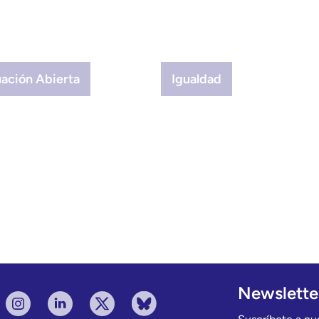
uación Abierta
Igualdad
Newslette