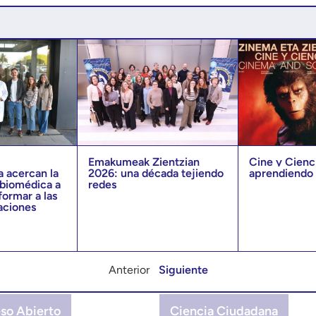
y
Emakumeak Zientzian
Cine y Cienc
a acercan la
2026: una década tejiendo
aprendiendo 
 biomédica a
redes
formar a las
aciones
Anterior
Siguiente
so Abierto
Ciencia Ciudadana