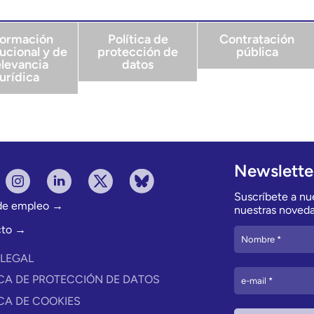
formación
Política de
Contratación
tucional y de
protección de
pública
elevancia
datos
jurídica
Newslette
Suscríbete a nue
 de empleo →
nuestras noveda
cto →
 LEGAL
ICA DE PROTECCIÓN DE DATOS
ICA DE COOKIES