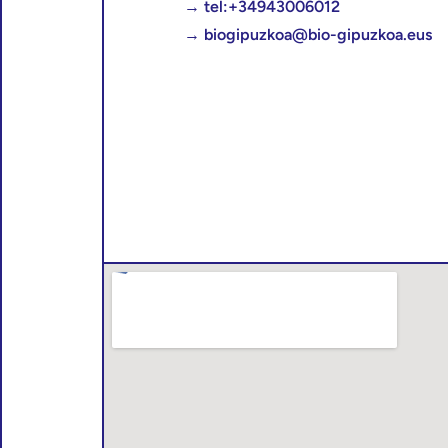
→
tel:+34943006012
→
biogipuzkoa@bio-gipuzkoa.eus