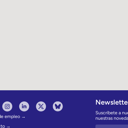
Newslette
Suscríbete a nue
 de empleo →
nuestras noveda
cto →