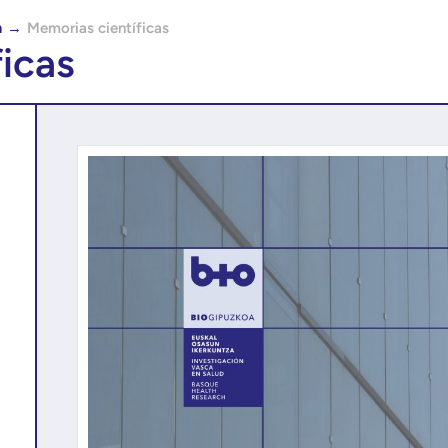
a
→
Memorias científicas
icas