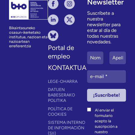
Newsletter
Suscríbete a
nuestra
newsletter para
Bikaintasuneko
estar al día de
osasun-ikerketako
todas nuestras
institutua, nazioan eta
novedades.
nazioartean
erreferentzia
Portal de
empleo
KONTAKTUA
LEGE-OHARRA
DATUEN
BABESERAKO
POLITIKA
POLÍTICA DE
Al enviar el
COOKIES
formulario
acepto la
SISTEMA INTERNO
suscripción a
DE INFORMACIÓN
nuestro
(SII)