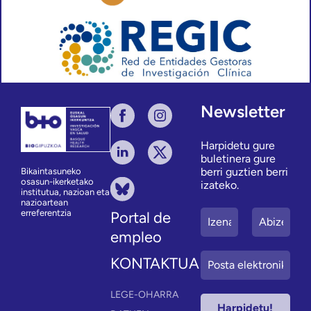
Newsletter
Harpidetu gure
buletinera gure
berri guztien berri
Bikaintasuneko
osasun-ikerketako
izateko.
institutua, nazioan eta
nazioartean
erreferentzia
Portal de
empleo
KONTAKTUA
LEGE-OHARRA