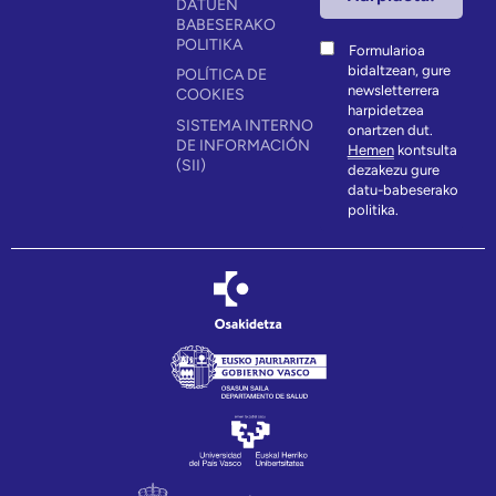
DATUEN
BABESERAKO
POLITIKA
Formularioa
bidaltzean, gure
POLÍTICA DE
newsletterrera
COOKIES
harpidetzea
SISTEMA INTERNO
onartzen dut.
DE INFORMACIÓN
Hemen
kontsulta
(SII)
dezakezu gure
datu-babeserako
politika.