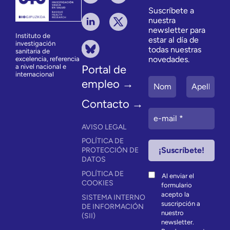
Suscríbete a
nuestra
newsletter para
Instituto de
estar al día de
investigación
todas nuestras
sanitaria de
novedades.
excelencia, referencia
a nivel nacional e
Portal de
internacional
empleo →
Contacto →
AVISO LEGAL
POLÍTICA DE
PROTECCIÓN DE
DATOS
POLÍTICA DE
Al enviar el
COOKIES
formulario
acepto la
SISTEMA INTERNO
suscripción a
DE INFORMACIÓN
nuestro
(SII)
newsletter.