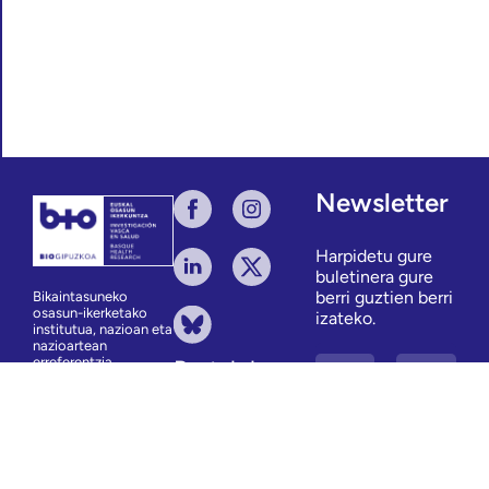
Newsletter
Harpidetu gure
buletinera gure
berri guztien berri
Bikaintasuneko
osasun-ikerketako
izateko.
institutua, nazioan eta
nazioartean
erreferentzia
Portal de
empleo
KONTAKTUA