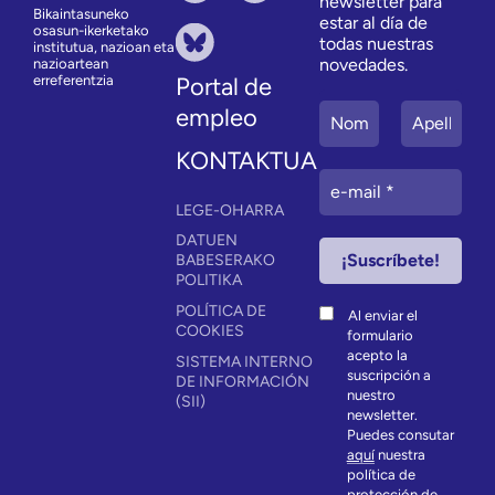
newsletter para
Bikaintasuneko
estar al día de
osasun-ikerketako
todas nuestras
institutua, nazioan eta
novedades.
nazioartean
erreferentzia
Portal de
empleo
KONTAKTUA
LEGE-OHARRA
DATUEN
BABESERAKO
POLITIKA
POLÍTICA DE
Al enviar el
COOKIES
formulario
acepto la
SISTEMA INTERNO
suscripción a
DE INFORMACIÓN
nuestro
(SII)
newsletter.
Puedes consutar
aquí
nuestra
política de
protección de