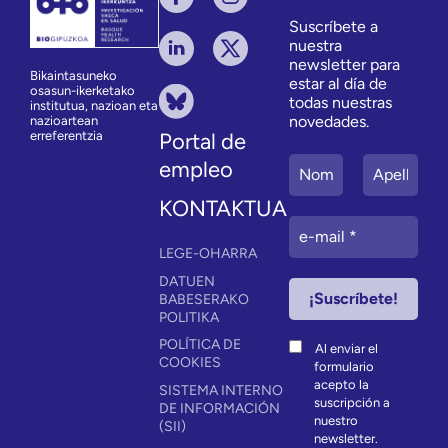
Suscríbete a
nuestra
newsletter para
Bikaintasuneko
estar al día de
osasun-ikerketako
todas nuestras
institutua, nazioan eta
novedades.
nazioartean
erreferentzia
Portal de
empleo
KONTAKTUA
LEGE-OHARRA
DATUEN
BABESERAKO
POLITIKA
POLÍTICA DE
Al enviar el
COOKIES
formulario
acepto la
SISTEMA INTERNO
suscripción a
DE INFORMACIÓN
nuestro
(SII)
newsletter.