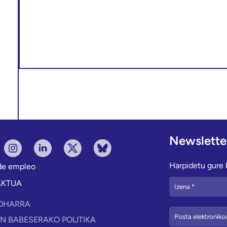
Newslette
Harpidetu gure b
 de empleo
AKTUA
OHARRA
N BABESERAKO POLITIKA