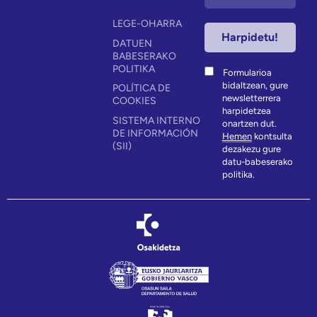
LEGE-OHARRA
DATUEN
BABESERAKO
POLITIKA
Formularioa
bidaltzean, gure
POLÍTICA DE
newsletterrera
COOKIES
harpidetzea
SISTEMA INTERNO
onartzen dut.
DE INFORMACIÓN
Hemen
kontsulta
(SII)
dezakezu gure
datu-babeserako
politika.