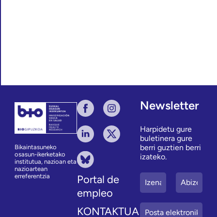
31
1
2
3
4
5
6
Newsletter
Harpidetu gure
buletinera gure
berri guztien berri
Bikaintasuneko
osasun-ikerketako
izateko.
institutua, nazioan eta
nazioartean
erreferentzia
Portal de
empleo
KONTAKTUA