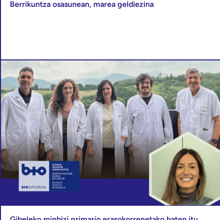
Berrikuntza osasunean, marea geldiezina
Gibeleko minbizi primario erasokorrenetako baten itu