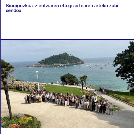
Biogipuzkoa, zientziaren eta gizartearen arteko zubi
sendoa