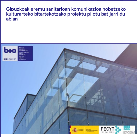
Gipuzkoak eremu sanitarioan komunikazioa hobetzeko
kulturarteko bitartekotzako proiektu pilotu bat jarri du
abian