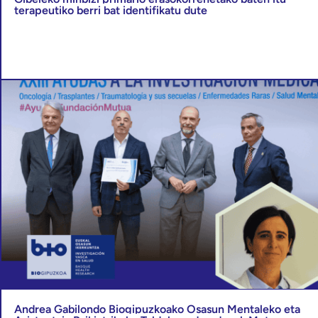
terapeutiko berri bat identifikatu dute
Andrea Gabilondo Biogipuzkoako Osasun Mentaleko eta