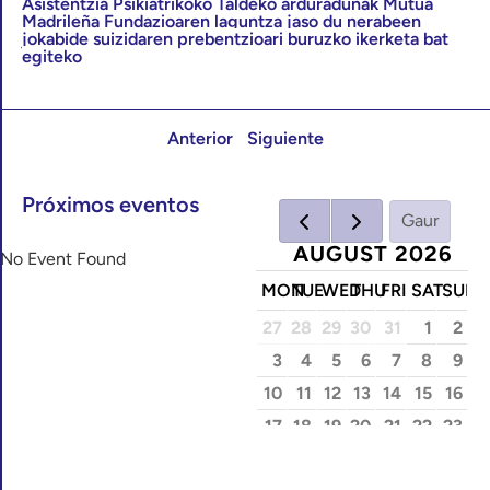
Asistentzia Psikiatrikoko Taldeko arduradunak Mutua
Madrileña Fundazioaren laguntza jaso du nerabeen
jokabide suizidaren prebentzioari buruzko ikerketa bat
egiteko
Anterior
Siguiente
Próximos eventos
Gaur
AUGUST 2026
No Event Found
MON
TUE
WED
THU
FRI
SAT
SUN
27
28
29
30
31
1
2
3
4
5
6
7
8
9
10
11
12
13
14
15
16
17
18
19
20
21
22
23
24
25
26
27
28
29
30