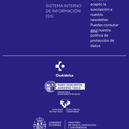
acepto la
SISTEMA INTERNO
suscripción a
DE INFORMACIÓN
nuestro
(SII)
newsletter.
Puedes consutar
aquí
nuestra
política de
protección de
datos.