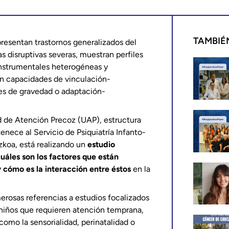
TAMBIÉ
resentan trastornos generalizados del
as disruptivas severas, muestran perfiles
nstrumentales heterogéneas y
on capacidades de vinculación-
es de gravedad o adaptación-
ad de Atención Precoz (UAP), estructura
enece al Servicio de Psiquiatría Infanto-
zkoa, está realizando un
estudio
áles son los factores que están
 cómo es la interacción entre éstos
en la
merosas referencias a estudios focalizados
 niños que requieren atención temprana,
como la sensorialidad, perinatalidad o