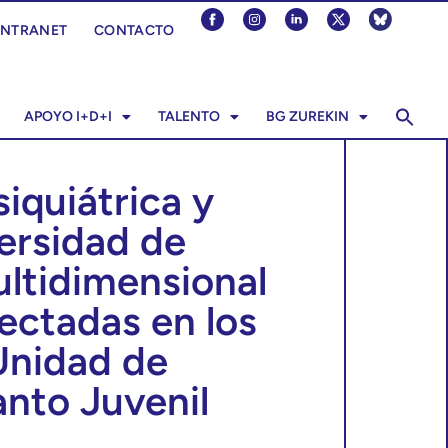
INTRANET
CONTACTO
APOYO I+D+I
TALENTO
BG ZUREKIN
iquiátrica y
versidad de
ultidimensional
fectadas en los
Unidad de
anto Juvenil