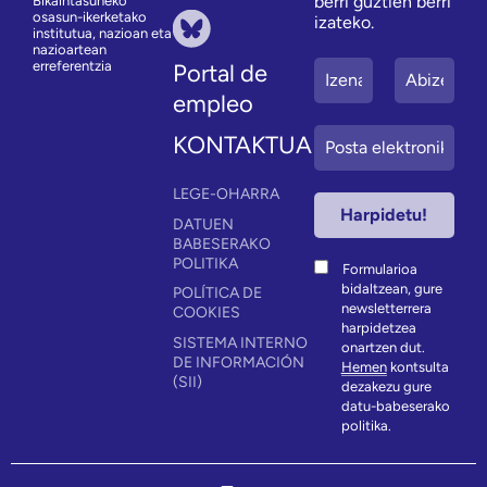
berri guztien berri
Bikaintasuneko
osasun-ikerketako
izateko.
institutua, nazioan eta
nazioartean
erreferentzia
Portal de
empleo
KONTAKTUA
LEGE-OHARRA
DATUEN
BABESERAKO
POLITIKA
Formularioa
bidaltzean, gure
POLÍTICA DE
newsletterrera
COOKIES
harpidetzea
SISTEMA INTERNO
onartzen dut.
DE INFORMACIÓN
Hemen
kontsulta
(SII)
dezakezu gure
datu-babeserako
politika.