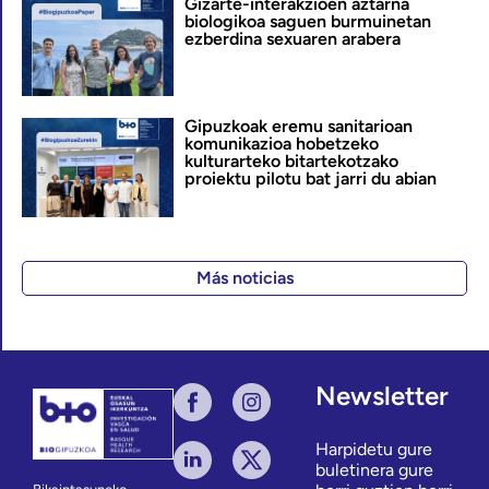
Gizarte-interakzioen aztarna
biologikoa saguen burmuinetan
ezberdina sexuaren arabera
Gipuzkoak eremu sanitarioan
komunikazioa hobetzeko
kulturarteko bitartekotzako
proiektu pilotu bat jarri du abian
Más noticias
Newsletter
Harpidetu gure
buletinera gure