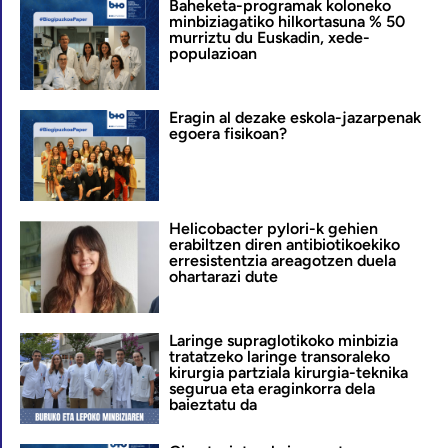
Baheketa-programak koloneko
minbiziagatiko hilkortasuna % 50
murriztu du Euskadin, xede-
populazioan
Eragin al dezake eskola-jazarpenak
egoera fisikoan?
Helicobacter pylori-k gehien
erabiltzen diren antibiotikoekiko
erresistentzia areagotzen duela
ohartarazi dute
Laringe supraglotikoko minbizia
tratatzeko laringe transoraleko
kirurgia partziala kirurgia-teknika
segurua eta eraginkorra dela
baieztatu da