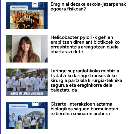
Eragin al dezake eskola-jazarpenak
egoera fisikoan?
Helicobacter pylori-k gehien
erabiltzen diren antibiotikoekiko
erresistentzia areagotzen duela
ohartarazi dute
Laringe supraglotikoko minbizia
tratatzeko laringe transoraleko
kirurgia partziala kirurgia-teknika
segurua eta eraginkorra dela
baieztatu da
Gizarte-interakzioen aztarna
biologikoa saguen burmuinetan
ezberdina sexuaren arabera