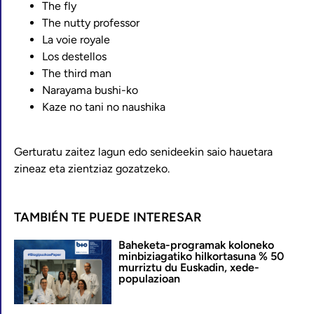
The fly
The nutty professor
La voie royale
Los destellos
The third man
Narayama bushi-ko
Kaze no tani no naushika
Gerturatu zaitez lagun edo senideekin saio hauetara
zineaz eta zientziaz gozatzeko.
TAMBIÉN TE PUEDE INTERESAR
Baheketa-programak koloneko
minbiziagatiko hilkortasuna % 50
murriztu du Euskadin, xede-
populazioan