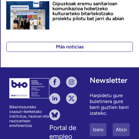
Gipuzkoak eremu sanitarioan
komunikazioa hobetzeko
kulturarteko bitartekotzako
proiektu pilotu bat jarri du abian
Más noticias
Newsletter
Harpidetu gure
buletinera gure
berri guztien berri
Bikaintasuneko
osasun-ikerketako
izateko.
institutua, nazioan eta
nazioartean
erreferentzia
Portal de
empleo