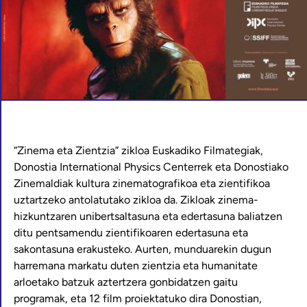
“Zinema eta Zientzia” zikloa Euskadiko Filmategiak,
Donostia International Physics Centerrek eta Donostiako
Zinemaldiak kultura zinematografikoa eta zientifikoa
uztartzeko antolatutako zikloa da. Zikloak zinema-
hizkuntzaren unibertsaltasuna eta edertasuna baliatzen
ditu pentsamendu zientifikoaren edertasuna eta
sakontasuna erakusteko. Aurten, munduarekin dugun
harremana markatu duten zientzia eta humanitate
arloetako batzuk aztertzera gonbidatzen gaitu
programak, eta 12 film proiektatuko dira Donostian,