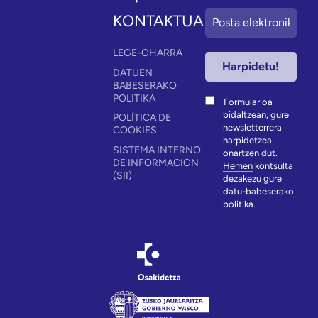
KONTAKTUA
LEGE-OHARRA
DATUEN
BABESERAKO
POLITIKA
Formularioa
bidaltzean, gure
POLÍTICA DE
newsletterrera
COOKIES
harpidetzea
SISTEMA INTERNO
onartzen dut.
DE INFORMACIÓN
Hemen
kontsulta
(SII)
dezakezu gure
datu-babeserako
politika.