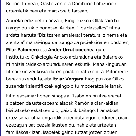
Bilbon, Iruñean, Gasteizen eta Donibane Lohizunen
urtarriletik hasi eta martxora bitartean.
Aurreko edizioetan bezala, Biogipuzkoa OIIak saio bat
izango du ziklo honetan. Aurten, “Los destellos” filma
ardatz hartuta “Bizitzaren amaiera: literatura, zinema eta
zientzia” mahai-ingurua izango da proiekzioaren ondoren,
Pilar Palomero
eta
Ander Urruticoechea
gure
Institutuko Onkologia Arloko arduraduna eta Bularreko
Minbizia taldeko arduradunaren eskutik. Mahai-inguruan
filmarekin zerikusia duten gaiak jorratuko dira, Palomerok
berak zuzenduta, eta
Itziar Vergara
Biogipuzkoa OIIko
zuzendari zientifikoak egingo ditu moderatzaile lanak.
Film espainiar honen sinopsia: “Isabelen bizitza erabat
aldatzen da ustekabean: alabak Ramón aldian-aldian
bisitatzeko eskatzen dio, gaixorik baitago. Hamabost
urtez senar ohiarengandik aldenduta egon ondoren, orain
ezezagun bat bezala ikusten du, nahiz eta urteetan
familiakoak izan. Isabelek gainditutzat jotzen zituen