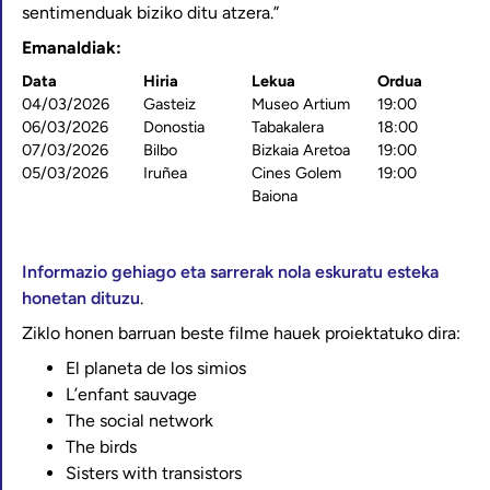
sentimenduak biziko ditu atzera.”
Emanaldiak:
Data
Hiria
Lekua
Ordua
04/03/2026
Gasteiz
Museo Artium
19:00
06/03/2026
Donostia
Tabakalera
18:00
07/03/2026
Bilbo
Bizkaia Aretoa
19:00
05/03/2026
Iruñea
Cines Golem
19:00
Baiona
Informazio gehiago eta sarrerak nola eskuratu esteka
honetan dituzu
.
Ziklo honen barruan beste filme hauek proiektatuko dira:
El planeta de los simios
L’enfant sauvage
The social network
The birds
Sisters with transistors