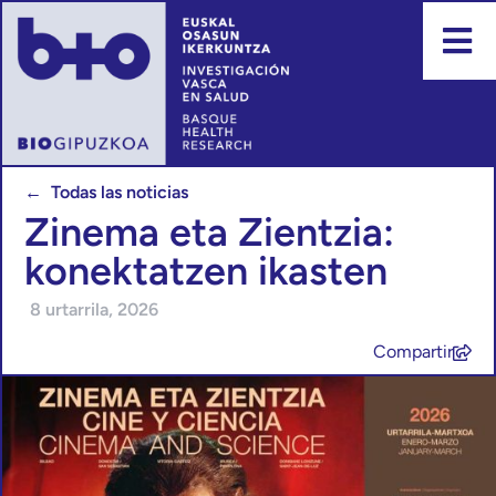
← Todas las noticias
Zinema eta Zientzia:
konektatzen ikasten
8 urtarrila, 2026
Compartir