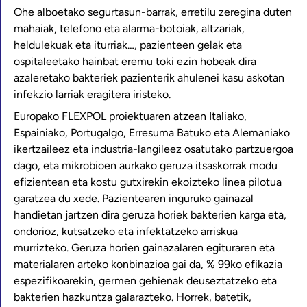
Ohe alboetako segurtasun-barrak, erretilu zeregina duten
mahaiak, telefono eta alarma-botoiak, altzariak,
heldulekuak eta iturriak…, pazienteen gelak eta
ospitaleetako hainbat eremu toki ezin hobeak dira
azaleretako bakteriek pazienterik ahulenei kasu askotan
infekzio larriak eragitera iristeko.
Europako FLEXPOL proiektuaren atzean Italiako,
Espainiako, Portugalgo, Erresuma Batuko eta Alemaniako
ikertzaileez eta industria-langileez osatutako partzuergoa
dago, eta mikrobioen aurkako geruza itsaskorrak modu
efizientean eta kostu gutxirekin ekoizteko linea pilotua
garatzea du xede. Pazientearen inguruko gainazal
handietan jartzen dira geruza horiek bakterien karga eta,
ondorioz, kutsatzeko eta infektatzeko arriskua
murrizteko. Geruza horien gainazalaren egituraren eta
materialaren arteko konbinazioa gai da, % 99ko efikazia
espezifikoarekin, germen gehienak deuseztatzeko eta
bakterien hazkuntza galarazteko. Horrek, batetik,