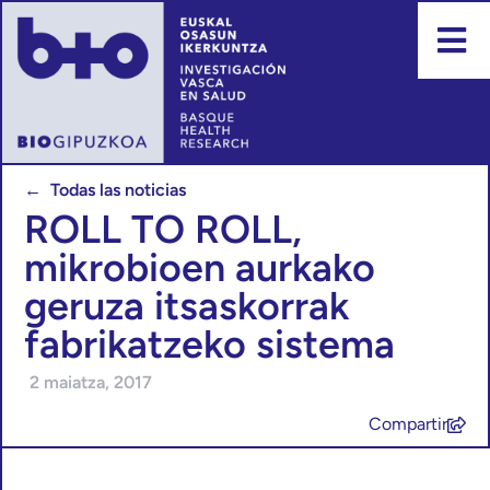
← Todas las noticias
ROLL TO ROLL,
mikrobioen aurkako
geruza itsaskorrak
fabrikatzeko sistema
2 maiatza, 2017
Compartir