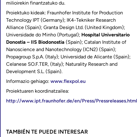
milioirekin finantzatuko du.
Proiektuko kideak: Fraunhofer Institute for Production
Technology IPT (Germany); IK4-Tekniker Research
Alliance (Spain); Granta Design Ltd. (United Kingdom);
Universidade do Minho (Portugal);
Hospital Universitario
Donostia – IIS Biodonostia
(Spain); Catalan Institute of
Nanoscience and Nanotechnology (ICN2) (Spain);
Propagroup S.p.A. (Italy); Universidad de Alicante (Spain);
Celanese SO.F.TER, (Italy); Naturality Research and
Development S.L. (Spain).
Informazio gehiago:
www.flexpol.eu
Proiektuaren koordinatzailea:
http://www.ipt.fraunhofer.de/en/Press/Pressreleases.htm
TAMBIÉN TE PUEDE INTERESAR