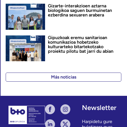
Gizarte-interakzioen aztarna
biologikoa saguen burmuinetan
ezberdina sexuaren arabera
Gipuzkoak eremu sanitarioan
komunikazioa hobetzeko
kulturarteko bitartekotzako
proiektu pilotu bat jarri du abian
Más noticias
Newsletter
Harpidetu gure
buletinera gure