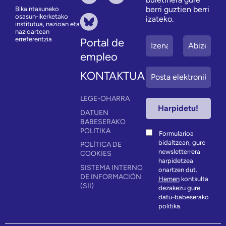
berri guztien berri
Bikaintasuneko
osasun-ikerketako
izateko.
institutua, nazioan eta
nazioartean
erreferentzia
Portal de
empleo
KONTAKTUA
LEGE-OHARRA
DATUEN
BABESERAKO
POLITIKA
Formularioa
bidaltzean, gure
POLÍTICA DE
newsletterrera
COOKIES
harpidetzea
SISTEMA INTERNO
onartzen dut.
DE INFORMACIÓN
Hemen
kontsulta
(SII)
dezakezu gure
datu-babeserako
politika.