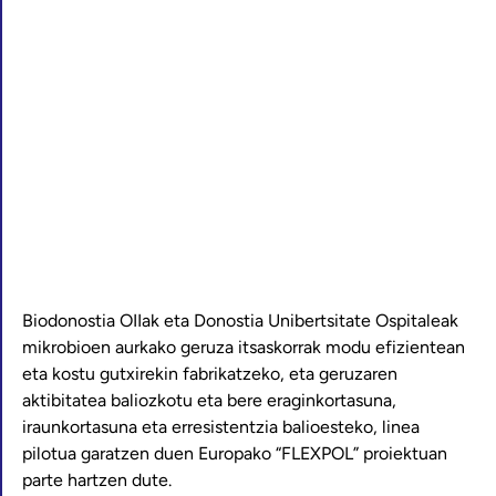
Biodonostia OIIak eta Donostia Unibertsitate Ospitaleak
mikrobioen aurkako geruza itsaskorrak modu efizientean
eta kostu gutxirekin fabrikatzeko, eta geruzaren
aktibitatea baliozkotu eta bere eraginkortasuna,
iraunkortasuna eta erresistentzia balioesteko, linea
pilotua garatzen duen Europako “FLEXPOL” proiektuan
parte hartzen dute.