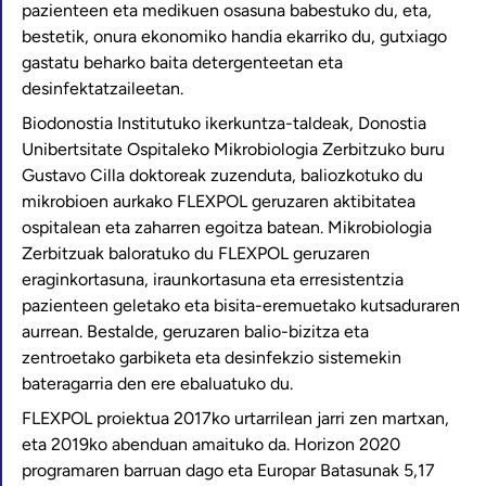
pazienteen eta medikuen osasuna babestuko du, eta,
bestetik, onura ekonomiko handia ekarriko du, gutxiago
gastatu beharko baita detergenteetan eta
desinfektatzaileetan.
Biodonostia Institutuko ikerkuntza-taldeak, Donostia
Unibertsitate Ospitaleko Mikrobiologia Zerbitzuko buru
Gustavo Cilla doktoreak zuzenduta, baliozkotuko du
mikrobioen aurkako FLEXPOL geruzaren aktibitatea
ospitalean eta zaharren egoitza batean. Mikrobiologia
Zerbitzuak baloratuko du FLEXPOL geruzaren
eraginkortasuna, iraunkortasuna eta erresistentzia
pazienteen geletako eta bisita-eremuetako kutsaduraren
aurrean. Bestalde, geruzaren balio-bizitza eta
zentroetako garbiketa eta desinfekzio sistemekin
bateragarria den ere ebaluatuko du.
FLEXPOL proiektua 2017ko urtarrilean jarri zen martxan,
eta 2019ko abenduan amaituko da. Horizon 2020
programaren barruan dago eta Europar Batasunak 5,17