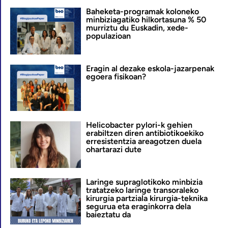
Baheketa-programak koloneko
minbiziagatiko hilkortasuna % 50
murriztu du Euskadin, xede-
populazioan
Eragin al dezake eskola-jazarpenak
egoera fisikoan?
Helicobacter pylori-k gehien
erabiltzen diren antibiotikoekiko
erresistentzia areagotzen duela
ohartarazi dute
Laringe supraglotikoko minbizia
tratatzeko laringe transoraleko
kirurgia partziala kirurgia-teknika
segurua eta eraginkorra dela
baieztatu da