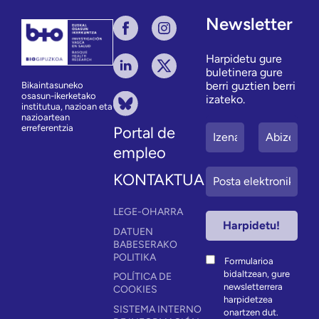
Newsletter
Harpidetu gure
buletinera gure
berri guztien berri
Bikaintasuneko
osasun-ikerketako
izateko.
institutua, nazioan eta
nazioartean
erreferentzia
Portal de
empleo
KONTAKTUA
LEGE-OHARRA
DATUEN
BABESERAKO
POLITIKA
Formularioa
bidaltzean, gure
POLÍTICA DE
newsletterrera
COOKIES
harpidetzea
SISTEMA INTERNO
onartzen dut.