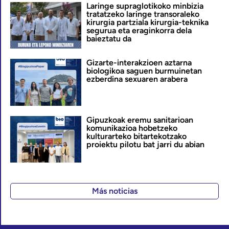
Laringe supraglotikoko minbizia
tratatzeko laringe transoraleko
kirurgia partziala kirurgia-teknika
segurua eta eraginkorra dela
baieztatu da
Gizarte-interakzioen aztarna
biologikoa saguen burmuinetan
ezberdina sexuaren arabera
Gipuzkoak eremu sanitarioan
komunikazioa hobetzeko
kulturarteko bitartekotzako
proiektu pilotu bat jarri du abian
Más noticias