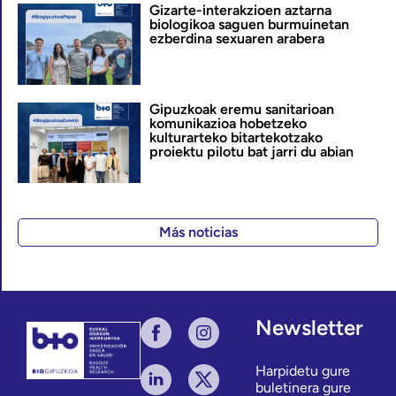
Gizarte-interakzioen aztarna
biologikoa saguen burmuinetan
ezberdina sexuaren arabera
Gipuzkoak eremu sanitarioan
komunikazioa hobetzeko
kulturarteko bitartekotzako
proiektu pilotu bat jarri du abian
Más noticias
Newsletter
Harpidetu gure
buletinera gure