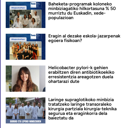
Baheketa-programak koloneko
minbiziagatiko hilkortasuna % 50
murriztu du Euskadin, xede-
populazioan
Eragin al dezake eskola-jazarpenak
egoera fisikoan?
Helicobacter pylori-k gehien
erabiltzen diren antibiotikoekiko
erresistentzia areagotzen duela
ohartarazi dute
Laringe supraglotikoko minbizia
tratatzeko laringe transoraleko
kirurgia partziala kirurgia-teknika
segurua eta eraginkorra dela
baieztatu da