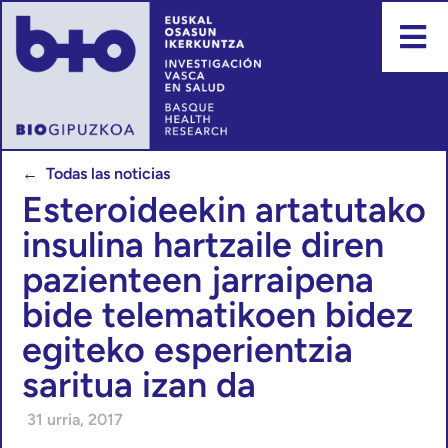
← Todas las noticias
Esteroideekin artatutako
insulina hartzaile diren
pazienteen jarraipena
bide telematikoen bidez
egiteko esperientzia
saritua izan da
31 urria, 2017