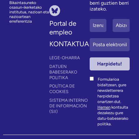
berri guztien berri
Bikaintasuneko
osasun-ikerketako
izateko.
institutua, nazioan eta
nazioartean
erreferentzia
Portal de
empleo
KONTAKTUA
LEGE-OHARRA
DATUEN
BABESERAKO
POLITIKA
Formularioa
bidaltzean, gure
POLÍTICA DE
newsletterrera
COOKIES
harpidetzea
SISTEMA INTERNO
onartzen dut.
DE INFORMACIÓN
Hemen
kontsulta
(SII)
dezakezu gure
datu-babeserako
politika.