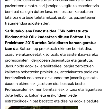
pazienteen erantzunari jarraipena egiteko esperientzia
berri bat da egin duten lana, non osasun karpetaren
bitartez eta bide teletamikoak erabilita, pazientearen
tratamendua adosten den.
Saritutako lana Donostialdea ESIk bultzatu eta
Biodonostiak OIIk kudeatzen dituen Bottom-Up
Proiektuen 2016 urteko Deialdiaren baruan garatua
izan da
. Bottom up proiektuak ekimen berriak dira,
osasun-erakundeetatik sortuak, eta asistentzia-sareko
profesionalen lidergopean diseinatuta eta garatuta.
Jardunbide egokiak, erabiltzaileei begira zerbitzuen
kalitatea hobetzeko proiektuak, antolakuntza proiektu
berritzaileak edo beste erakundeetan jadanik garatuta
dauden ekimenak, jasotzen dira besteak beste.
Profesionalen ekimen berritzaileak biltzea eta laguntzea
dute helburu, baldin eta erakundeen xede
estrategikoekin bat badatoz eta diseinu egokia badute.