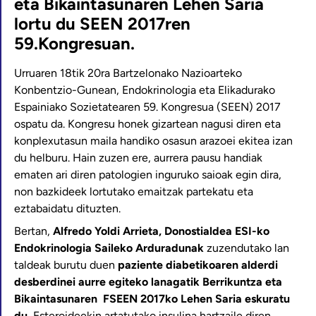
eta Bikaintasunaren Lehen Saria
lortu du SEEN 2017ren
59.Kongresuan.
Urruaren 18tik 20ra Bartzelonako Nazioarteko
Konbentzio-Gunean, Endokrinologia eta Elikadurako
Espainiako Sozietatearen 59. Kongresua (SEEN) 2017
ospatu da. Kongresu honek gizartean nagusi diren eta
konplexutasun maila handiko osasun arazoei ekitea izan
du helburu. Hain zuzen ere, aurrera pausu handiak
ematen ari diren patologien inguruko saioak egin dira,
non bazkideek lortutako emaitzak partekatu eta
eztabaidatu dituzten.
Bertan,
Alfredo Yoldi Arrieta, Donostialdea ESI-ko
Endokrinologia Saileko Arduradunak
zuzendutako lan
taldeak burutu duen
paziente diabetikoaren alderdi
desberdinei aurre egiteko lanagatik Berrikuntza eta
Bikaintasunaren FSEEN 2017ko Lehen Saria eskuratu
du.
Esteroideekin artatutako insulina hartzaile diren