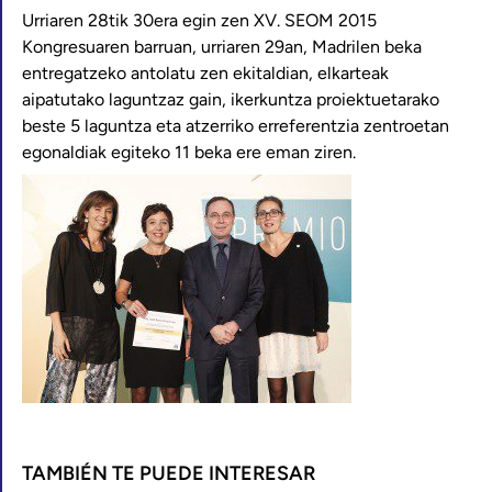
Urriaren 28tik 30era egin zen XV. SEOM 2015
Kongresuaren barruan, urriaren 29an, Madrilen beka
entregatzeko antolatu zen ekitaldian, elkarteak
aipatutako laguntzaz gain, ikerkuntza proiektuetarako
beste 5 laguntza eta atzerriko erreferentzia zentroetan
egonaldiak egiteko 11 beka ere eman ziren.
TAMBIÉN TE PUEDE INTERESAR