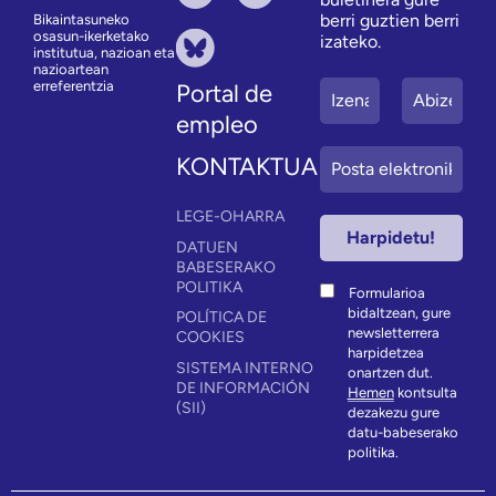
berri guztien berri
Bikaintasuneko
osasun-ikerketako
izateko.
institutua, nazioan eta
nazioartean
erreferentzia
Portal de
empleo
KONTAKTUA
LEGE-OHARRA
DATUEN
BABESERAKO
POLITIKA
Formularioa
bidaltzean, gure
POLÍTICA DE
newsletterrera
COOKIES
harpidetzea
SISTEMA INTERNO
onartzen dut.
DE INFORMACIÓN
Hemen
kontsulta
(SII)
dezakezu gure
datu-babeserako
politika.