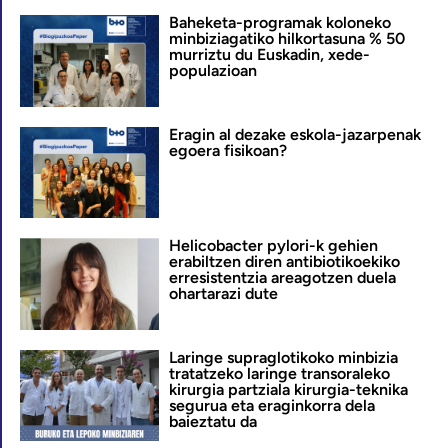
Baheketa-programak koloneko
minbiziagatiko hilkortasuna % 50
murriztu du Euskadin, xede-
populazioan
Eragin al dezake eskola-jazarpenak
egoera fisikoan?
Helicobacter pylori-k gehien
erabiltzen diren antibiotikoekiko
erresistentzia areagotzen duela
ohartarazi dute
Laringe supraglotikoko minbizia
tratatzeko laringe transoraleko
kirurgia partziala kirurgia-teknika
segurua eta eraginkorra dela
baieztatu da