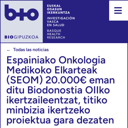
← Todas las noticias
Espainiako Onkologia
Medikoko Elkarteak
(SEOM) 20.000€ eman
ditu Biodonostia OIIko
ikertzaileentzat, titiko
minbizia ikertzeko
proiektua gara dezaten