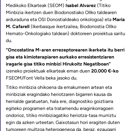
Medikoko Elkarteak (SEOM)
Isabel Alvarez
(Titiko
Minbizia ikertzen duen Biodonostiako OIIko taldearen
arduraduna eta OSI Donostialdeako onkologoa) eta
Maria
M. Cafarell
(Ikerbasque ikertzailea, Biodonostia OIIko
Hemato-Onkologiako taldean) doktoreen proiektua saritu
du.
“Oncostatina M-aren errezeptorearen ikerketa itu berri
gisa eta kimioterapiaren aurkako erresistentziaren
iragarle gisa titiko minbizi Hirukoitz Negatiboan”
izeneko proiektuak elkarteak eman duen
20.000 €-ko
FSEOM/Font Vella beka jasoko du.
Titiko minbizia ohikoena da emakumeen artean eta
minbiziak eragindako heriotzaren bigarren kausa da
herrialde garatuetan, hala ere, diagnostiko goiztiarra
egiteko programen eta tratamendu eraginkorragoen
ondorioz, titiko minbiziagatiko heriotza-tasa murriztu
egin da azken urteetan. Gaixotasun hori eragiten duten
tumoreen multzoa heterogeneoa da, beraz, ezaugarri