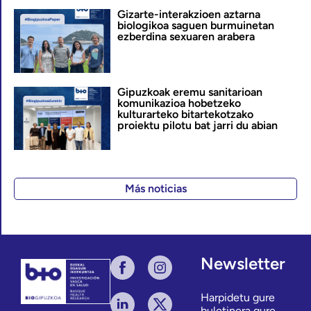
Gizarte-interakzioen aztarna
biologikoa saguen burmuinetan
ezberdina sexuaren arabera
Gipuzkoak eremu sanitarioan
komunikazioa hobetzeko
kulturarteko bitartekotzako
proiektu pilotu bat jarri du abian
Más noticias
Newsletter
Harpidetu gure
buletinera gure