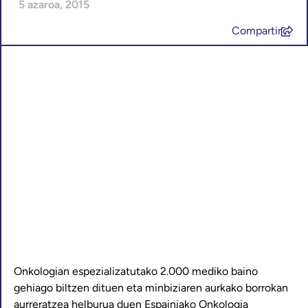
5 azaroa, 2015
Compartir
Onkologian espezializatutako 2.000 mediko baino
gehiago biltzen dituen eta minbiziaren aurkako borrokan
aurreratzea helburua duen Espainiako Onkologia