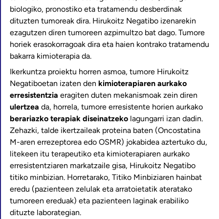
biologiko, pronostiko eta tratamendu desberdinak
dituzten tumoreak dira. Hirukoitz Negatibo izenarekin
ezagutzen diren tumoreen azpimultzo bat dago. Tumore
horiek erasokorragoak dira eta haien kontrako tratamendu
bakarra kimioterapia da.
Ikerkuntza proiektu horren asmoa, tumore Hirukoitz
Negatiboetan izaten den
kimioterapiaren aurkako
erresistentzia
eragiten duten mekanismoak zein diren
ulertzea
da, horrela, tumore erresistente horien aurkako
berariazko terapiak diseinatzeko
lagungarri izan dadin.
Zehazki, talde ikertzaileak proteina baten (Oncostatina
M-aren errezeptorea edo OSMR) jokabidea aztertuko du,
litekeen itu terapeutiko eta kimioterapiaren aurkako
erresistentziaren markatzaile gisa, Hirukoitz Negatibo
titiko minbizian. Horretarako, Titiko Minbiziaren hainbat
eredu (pazienteen zelulak eta arratoietatik ateratako
tumoreen ereduak) eta pazienteen laginak erabiliko
dituzte laborategian.