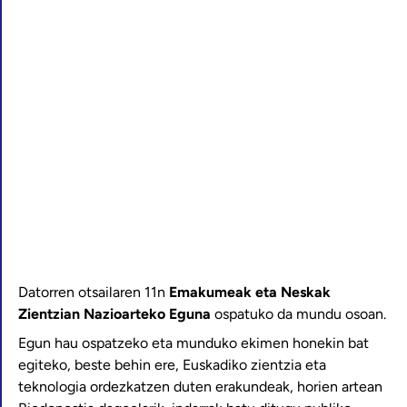
Datorren otsailaren 11n
Emakumeak eta Neskak
Zientzian Nazioarteko Eguna
ospatuko da mundu osoan.
Egun hau ospatzeko eta munduko ekimen honekin bat
egiteko, beste behin ere, Euskadiko zientzia eta
teknologia ordezkatzen duten erakundeak, horien artean