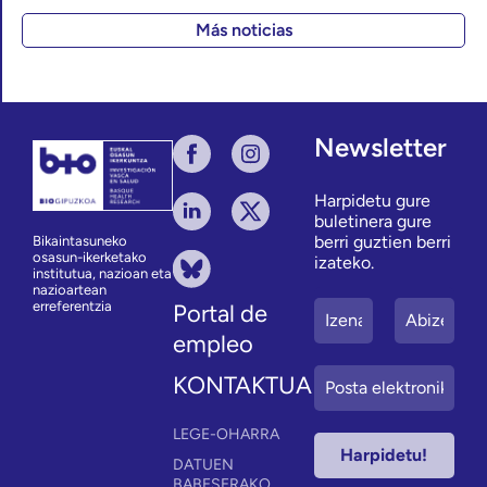
Más noticias
Newsletter
Harpidetu gure
buletinera gure
berri guztien berri
Bikaintasuneko
osasun-ikerketako
izateko.
institutua, nazioan eta
nazioartean
erreferentzia
Portal de
empleo
KONTAKTUA
LEGE-OHARRA
DATUEN
BABESERAKO