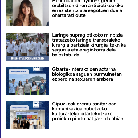
Helicobacter pylori-k gehien
erabiltzen diren antibiotikoekiko
erresistentzia areagotzen duela
ohartarazi dute
Laringe supraglotikoko minbizia
tratatzeko laringe transoraleko
kirurgia partziala kirurgia-teknika
segurua eta eraginkorra dela
baieztatu da
Gizarte-interakzioen aztarna
biologikoa saguen burmuinetan
ezberdina sexuaren arabera
Gipuzkoak eremu sanitarioan
komunikazioa hobetzeko
kulturarteko bitartekotzako
proiektu pilotu bat jarri du abian