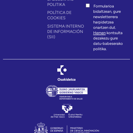
POLITIKA
Formularioa
bidaltzean, gure
POLÍTICA DE
newsletterrera
COOKIES
harpidetzea
SISTEMA INTERNO
onartzen dut.
DE INFORMACIÓN
Hemen
kontsulta
(SII)
dezakezu gure
datu-babeserako
politika.