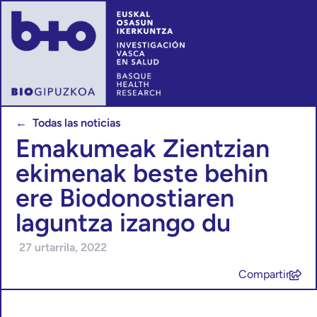
← Todas las noticias
Emakumeak Zientzian
ekimenak beste behin
ere Biodonostiaren
laguntza izango du
27 urtarrila, 2022
Compartir