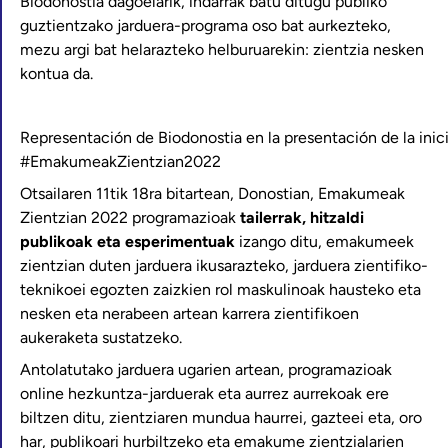
Biodonostia dagoelarik, indarrak batu ditugu publiko
guztientzako jarduera-programa oso bat aurkezteko,
mezu argi bat helarazteko helburuarekin: zientzia nesken
kontua da.
Representación de Biodonostia en la presentación de la inici
#EmakumeakZientzian2022
Otsailaren 11tik 18ra bitartean, Donostian, Emakumeak
Zientzian 2022 programazioak
tailerrak, hitzaldi
publikoak eta esperimentuak
izango ditu, emakumeek
zientzian duten jarduera ikusarazteko, jarduera zientifiko-
teknikoei egozten zaizkien rol maskulinoak hausteko eta
nesken eta nerabeen artean karrera zientifikoen
aukeraketa sustatzeko.
Antolatutako jarduera ugarien artean, programazioak
online hezkuntza-jarduerak eta aurrez aurrekoak ere
biltzen ditu, zientziaren mundua haurrei, gazteei eta, oro
har, publikoari hurbiltzeko eta emakume zientzialarien