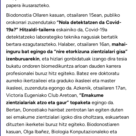
papera ikusarazteko.
Biodonostia OIIaren kasuan, otsailaren 15ean, publiko
orokorrari zuzendutako
“Nola detektatzen da Covid-
19a?” Hitzaldi-tailerra
eskainiko da, Covid-19a
detektatzeko laborategiko teknika nagusiak bertatik
bertara ezagutarazteko. Halaber, otsailaren 16an,
mahai-
inguru bat egingo da “nire etorkizuna zientzialari gisa”
izenburuarekin
, eta hizlari gonbidatuak izango dira tesia
bukatu ondoren biomedikuntza arloan dauden karrera
profesionalei buruz hitz egiteko. Batez ere doktoratu
aurreko ikertzaileei eta graduko ikasleei eta master
ikasleei, zuzenduta egongo da. Azkenik, otsailaren 17an,
Victoria Eugeniako Club Aretoan,
“Emakume
zientzialariak atzo eta gaur” topaketa
egingo da.
Bertan, Donostiako hainbat zentrotan lan egiten duten
sei emakume zientzialari igoko dira oholtzara, eskuartean
dituzten ikerketei buruz hitz egiteko. Biodonostiaren
kasuan, Olga Ibañez, Biologia Konputazionaleko eta