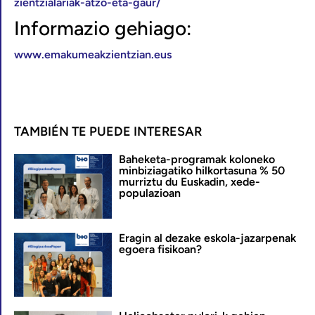
zientzialariak-atzo-eta-gaur/
Informazio gehiago:
www.emakumeakzientzian.eus
TAMBIÉN TE PUEDE INTERESAR
Baheketa-programak koloneko
minbiziagatiko hilkortasuna % 50
murriztu du Euskadin, xede-
populazioan
Eragin al dezake eskola-jazarpenak
egoera fisikoan?