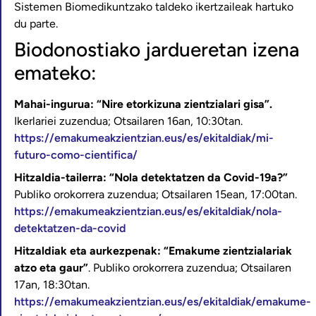
Sistemen Biomedikuntzako taldeko ikertzaileak hartuko
du parte.
Biodonostiako jardueretan izena
emateko:
Mahai-ingurua: “Nire etorkizuna zientzialari gisa”.
Ikerlariei zuzendua; Otsailaren 16an, 10:30tan.
https://emakumeakzientzian.eus/es/ekitaldiak/mi-
futuro-como-cientifica/
Hitzaldia-tailerra: “Nola detektatzen da Covid-19a?”
Publiko orokorrera zuzendua; Otsailaren 15ean, 17:00tan.
https://emakumeakzientzian.eus/es/ekitaldiak/nola-
detektatzen-da-covid
Hitzaldiak eta aurkezpenak: “Emakume zientzialariak
atzo eta gaur”
. Publiko orokorrera zuzendua; Otsailaren
17an, 18:30tan.
https://emakumeakzientzian.eus/es/ekitaldiak/emakume-