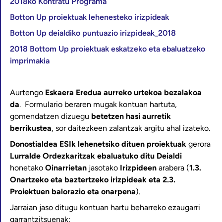
2018ko Kontratu Programa
Botton Up proiektuak lehenesteko irizpideak
Botton Up deialdiko puntuazio irizpideak_2018
2018 Bottom Up proiektuak eskatzeko eta ebaluatzeko
imprimakia
Aurtengo
Eskaera Eredua
aurreko urtekoa bezalakoa
da
. Formulario beraren mugak kontuan hartuta,
gomendatzen dizuegu
betetzen hasi aurretik
berrikustea
, sor daitezkeen zalantzak argitu ahal izateko.
Donostialdea ESIk lehenetsiko dituen proiektuak
gerora
Lurralde Ordezkaritzak ebaluatuko ditu
Deialdi
honetako
Oinarrietan
jasotako
Irizpideen
arabera (
1.3.
Onartzeko eta baztertzeko irizpideak eta 2.3.
Proiektuen balorazio eta onarpena
).
Jarraian jaso ditugu kontuan hartu beharreko ezaugarri
garrantzitsuenak: