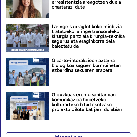
erresistentzia areagotzen duela
ohartarazi dute
Laringe supraglotikoko minbizia
tratatzeko laringe transoraleko
kirurgia partziala kirurgia-teknika
segurua eta eraginkorra dela
baieztatu da
Gizarte-interakzioen aztarna
biologikoa saguen burmuinetan
ezberdina sexuaren arabera
Gipuzkoak eremu sanitarioan
komunikazioa hobetzeko
kulturarteko bitartekotzako
proiektu pilotu bat jarri du abian