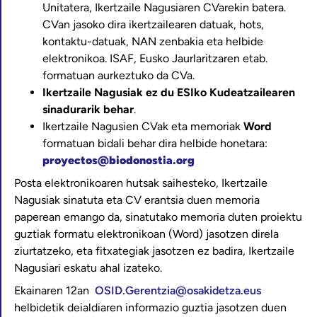
Unitatera, Ikertzaile Nagusiaren CVarekin batera.
CVan jasoko dira ikertzailearen datuak, hots,
kontaktu-datuak, NAN zenbakia eta helbide
elektronikoa. ISAF, Eusko Jaurlaritzaren etab.
formatuan aurkeztuko da CVa.
Ikertzaile Nagusiak ez du ESIko Kudeatzailearen
sinadurarik behar
.
Ikertzaile Nagusien CVak eta memoriak
Word
formatuan bidali behar dira helbide honetara:
proyectos@biodonostia.org
Posta elektronikoaren hutsak saihesteko, Ikertzaile
Nagusiak sinatuta eta CV erantsia duen memoria
paperean emango da, sinatutako memoria duten proiektu
guztiak formatu elektronikoan (Word) jasotzen direla
ziurtatzeko, eta fitxategiak jasotzen ez badira, Ikertzaile
Nagusiari eskatu ahal izateko.
Ekainaren 12an
OSID.Gerentzia@osakidetza.eus
helbidetik deialdiaren informazio guztia jasotzen duen