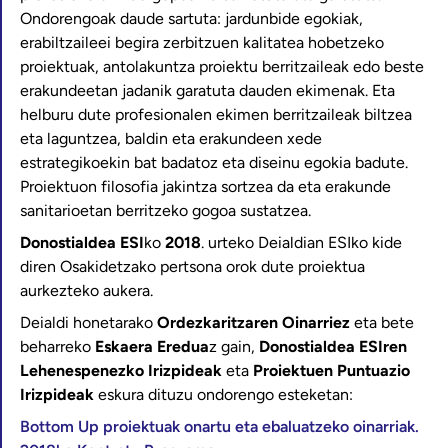
Ondorengoak daude sartuta: jardunbide egokiak,
erabiltzaileei begira zerbitzuen kalitatea hobetzeko
proiektuak, antolakuntza proiektu berritzaileak edo beste
erakundeetan jadanik garatuta dauden ekimenak. Eta
helburu dute profesionalen ekimen berritzaileak biltzea
eta laguntzea, baldin eta erakundeen xede
estrategikoekin bat badatoz eta diseinu egokia badute.
Proiektuon filosofia jakintza sortzea da eta erakunde
sanitarioetan berritzeko gogoa sustatzea.
Donostialdea ESI
ko
2018
. urteko Deialdian ESIko kide
diren Osakidetzako pertsona orok dute proiektua
aurkezteko aukera.
Deialdi honetarako
Ordezkaritzaren Oinarriez
eta bete
beharreko
Eskaera Eredua
z gain,
Donostialdea ESIren
Lehenespenezko Irizpideak
eta
Proiektuen Puntuazio
Irizpideak
eskura dituzu ondorengo esteketan:
Bottom Up proiektuak onartu eta ebaluatzeko oinarriak.