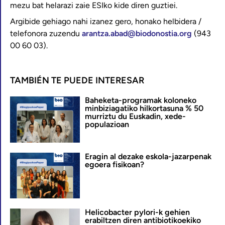
mezu bat helarazi zaie ESIko kide diren guztiei.
Argibide gehiago nahi izanez gero, honako helbidera /
telefonora zuzendu
arantza.abad@biodonostia.org
(943
00 60 03).
TAMBIÉN TE PUEDE INTERESAR
Baheketa-programak koloneko
minbiziagatiko hilkortasuna % 50
murriztu du Euskadin, xede-
populazioan
Eragin al dezake eskola-jazarpenak
egoera fisikoan?
Helicobacter pylori-k gehien
erabiltzen diren antibiotikoekiko