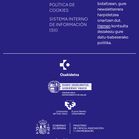
bidaltzean, gure
POLÍTICA DE
newsletterrera
COOKIES
harpidetzea
SISTEMA INTERNO
onartzen dut.
DE INFORMACIÓN
Hemen
kontsulta
(SII)
dezakezu gure
datu-babeserako
politika.