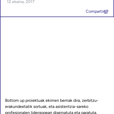
12 ekaina, 2017
Compartir
Bottom up proiektuak ekimen berriak dira, zerbitzu-
erakundeetatik sortuak, eta asistentzia-sareko
profesionalen lidergopean diseinatuta eta garatuta.