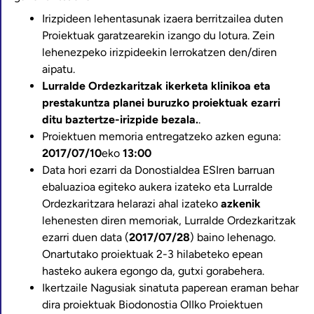
Irizpideen lehentasunak izaera berritzailea duten
Proiektuak garatzearekin izango du lotura. Zein
lehenezpeko irizpideekin lerrokatzen den/diren
aipatu.
Lurralde Ordezkaritzak
ikerketa klinikoa eta
prestakuntza planei buruzko proiektuak
ezarri
ditu baztertze-irizpide bezala.
.
Proiektuen memoria entregatzeko azken eguna:
2017/07/10
eko
13:00
Data hori ezarri da Donostialdea ESIren barruan
ebaluazioa egiteko aukera izateko eta Lurralde
Ordezkaritzara helarazi ahal izateko
azkenik
lehenesten diren memoriak, Lurralde Ordezkaritzak
ezarri duen data (
2017/07/28
) baino lehenago.
Onartutako proiektuak 2-3 hilabeteko epean
hasteko aukera egongo da, gutxi gorabehera.
Ikertzaile Nagusiak sinatuta paperean eraman behar
dira proiektuak Biodonostia OIIko Proiektuen