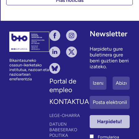
Más noticias
Newsletter
Harpidetu gure
buletinera gure
berri guztien berri
Bikaintasuneko
osasun-ikerketako
izateko.
institutua, nazioan eta
nazioartean
erreferentzia
Portal de
empleo
KONTAKTUA
LEGE-OHARRA
DATUEN
BABESERAKO
POLITIKA
Formularioa