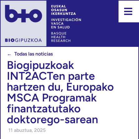
← Todas las noticias
Biogipuzkoak
INT2ACTen parte
hartzen du, Europako
MSCA Programak
finantzatutako
doktorego-sarean
11 abuztua, 2025