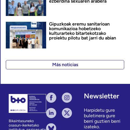
ezberdina sexuaren arabera
Gipuzkoak eremu sanitarioan
komunikazioa hobetzeko
kulturarteko bitartekotzako
proiektu pilotu bat jarri du abian
Más noticias
Newsletter
Harpidetu gure
buletinera gure
berri guztien berri
Bikaintasuneko
osasun-ikerketako
izateko.
institutua, nazioan eta