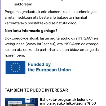
sektoretan
Programa graduatuak arlo akademikoan, bioteknologian,
arreta medikoan eta beste arlo batzuetan hainbat
karreretarako prestatzeko diseinatuta dago.
Non lortu informazio gehiago?
Doktorego-deialdiak laster argitaratuko dira INT2ACTen
webgunean (www.int2act.eu), eta MSCAren doktorego-
sareen eta erakunde parte-hartzaileen bidez emango da
horren berri.
TAMBIÉN TE PUEDE INTERESAR
Baheketa-programak koloneko
minbiziagatiko hilkortasuna % 50