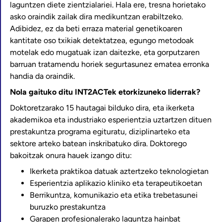
laguntzen diete zientzialariei. Hala ere, tresna horietako
asko oraindik zailak dira medikuntzan erabiltzeko.
Adibidez, ez da beti erraza material genetikoaren
kantitate oso txikiak detektatzea, egungo metodoak
motelak edo mugatuak izan daitezke, eta gorputzaren
barruan tratamendu horiek segurtasunez ematea erronka
handia da oraindik.
Nola gaituko ditu INT2ACTek etorkizuneko liderrak?
Doktoretzarako 15 hautagai bilduko dira, eta ikerketa
akademikoa eta industriako esperientzia uztartzen dituen
prestakuntza programa egituratu, diziplinarteko eta
sektore arteko batean inskribatuko dira. Doktorego
bakoitzak onura hauek izango ditu:
Ikerketa praktikoa datuak aztertzeko teknologietan
Esperientzia aplikazio kliniko eta terapeutikoetan
Berrikuntza, komunikazio eta etika trebetasunei
buruzko prestakuntza
Garapen profesionalerako laguntza hainbat