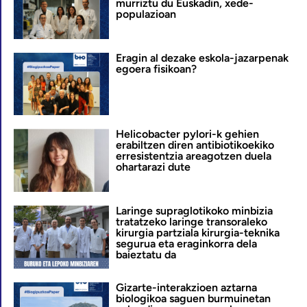
murriztu du Euskadin, xede-
populazioan
Eragin al dezake eskola-jazarpenak
egoera fisikoan?
Helicobacter pylori-k gehien
erabiltzen diren antibiotikoekiko
erresistentzia areagotzen duela
ohartarazi dute
Laringe supraglotikoko minbizia
tratatzeko laringe transoraleko
kirurgia partziala kirurgia-teknika
segurua eta eraginkorra dela
baieztatu da
Gizarte-interakzioen aztarna
biologikoa saguen burmuinetan