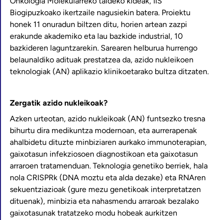
Onkologia Molekularreko taldeko kideak, IIS
Biogipuzkoako ikertzaile nagusiekin batera. Proiektu
honek 11 onuradun biltzen ditu, horien artean zazpi
erakunde akademiko eta lau bazkide industrial, 10
bazkideren laguntzarekin. Sarearen helburua hurrengo
belaunaldiko adituak prestatzea da, azido nukleikoen
teknologiak (AN) aplikazio klinikoetarako bultza ditzaten.
Zergatik azido nukleikoak?
Azken urteotan, azido nukleikoak (AN) funtsezko tresna
bihurtu dira medikuntza modernoan, eta aurrerapenak
ahalbidetu dituzte minbiziaren aurkako immunoterapian,
gaixotasun infekziosoen diagnostikoan eta gaixotasun
arraroen tratamenduan. Teknologia genetiko berriek, hala
nola CRISPRk (DNA moztu eta alda dezake) eta RNAren
sekuentziazioak (gure mezu genetikoak interpretatzen
dituenak), minbizia eta nahasmendu arraroak bezalako
gaixotasunak tratatzeko modu hobeak aurkitzen