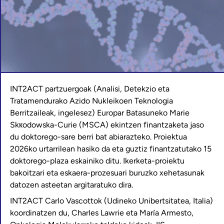
INT2ACT partzuergoak (Analisi, Detekzio eta
Tratamendurako Azido Nukleikoen Teknologia
Berritzaileak, ingelesez) Europar Batasuneko Marie
Skкodowska-Curie (MSCA) ekintzen finantzaketa jaso
du doktorego-sare berri bat abiarazteko. Proiektua
2026ko urtarrilean hasiko da eta guztiz finantzatutako 15
doktorego-plaza eskainiko ditu. Ikerketa-proiektu
bakoitzari eta eskaera-prozesuari buruzko xehetasunak
datozen asteetan argitaratuko dira.
INT2ACT Carlo Vascottok (Udineko Unibertsitatea, Italia)
koordinatzen du, Charles Lawrie eta María Armesto,