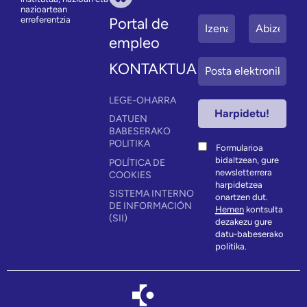
nazioartean
erreferentzia
Portal de
empleo
KONTAKTUA
LEGE-OHARRA
DATUEN
BABESERAKO
POLITIKA
Formularioa
bidaltzean, gure
POLÍTICA DE
newsletterrera
COOKIES
harpidetzea
SISTEMA INTERNO
onartzen dut.
DE INFORMACIÓN
Hemen
kontsulta
(SII)
dezakezu gure
datu-babeserako
politika.