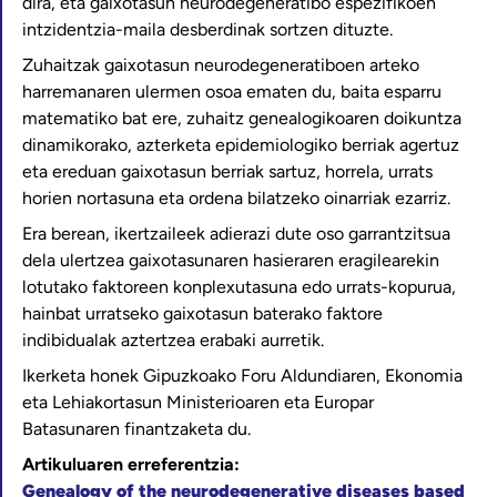
dira, eta gaixotasun neurodegeneratibo espezifikoen
intzidentzia-maila desberdinak sortzen dituzte.
Zuhaitzak gaixotasun neurodegeneratiboen arteko
harremanaren ulermen osoa ematen du, baita esparru
matematiko bat ere, zuhaitz genealogikoaren doikuntza
dinamikorako, azterketa epidemiologiko berriak agertuz
eta ereduan gaixotasun berriak sartuz, horrela, urrats
horien nortasuna eta ordena bilatzeko oinarriak ezarriz.
Era berean, ikertzaileek adierazi dute oso garrantzitsua
dela ulertzea gaixotasunaren hasieraren eragilearekin
lotutako faktoreen konplexutasuna edo urrats-kopurua,
hainbat urratseko gaixotasun baterako faktore
indibidualak aztertzea erabaki aurretik.
Ikerketa honek Gipuzkoako Foru Aldundiaren, Ekonomia
eta Lehiakortasun Ministerioaren eta Europar
Batasunaren finantzaketa du.
Artikuluaren erreferentzia:
Genealogy of the neurodegenerative diseases based