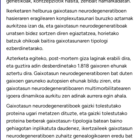
genetikoak, kontzepziotik hasita, zenbait hamarkadatan.
Ikerketaren helburua gaixotasun neurodegeneratiboen
hasieraren eragilearen konplexutasunari buruzko aztarnak
aurkitzea izan da, eta gaixotasun neurodegeneratiboak
urratsen bidez sortzen diren egiaztatzea, horietako
batzuk ohikoak baitira gaixotasunaren tipologi
ezberdinetarako.
Azterketa egiteko, post-mortem giza laginak erabili dira,
eta guztira adin desberdinetako 1.818 gaixoren ehunak
aztertu dira. Gaixotasun neurodegeneratiboren bat duten
gaixoen garuneko autopsien ehunak bildu ziren, eta
gaixotasun neurodegeneratiboaren multimorbilitatearen
igoera dinamikoa aurkitu zen adinak aurrera egin ahala.
Gaixotasun neurodegeneratiboek gaizki tolestutako
proteina ugari metatzen dituzte, eta gaizki tolestutako
proteina berberak gaixotasun-tipologia batean baino
gehiagotan inplikatuta daudenez, ikertzaileek gaixotasun
neurodegeneratiboen zuhaitz genealogikoaren eredu bat