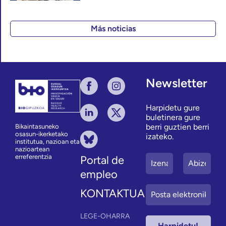
Más noticias
Newsletter
Harpidetu gure
buletinera gure
berri guztien berri
Bikaintasuneko
osasun-ikerketako
izateko.
institutua, nazioan eta
nazioartean
erreferentzia
Portal de
empleo
KONTAKTUA
LEGE-OHARRA