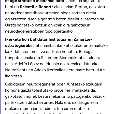
of age stratified incidence data
” artikulua argitaratu
berri du
Scientific Reports
aldizkarian. Bertan, gaixotasun
neurodegeneratiboak urratsen bidez sortzen direla
egiaztatzen duen algoritmo baten diseinua jasotzen da.
Urrats horietako batzuk ohikoak dira gaixotasun
neurodegeneratiboen tipologietarako.
Ikerketa hori bat dator Institutuaren Zahartze-
estrategiarekin
, eta hainbat ikerketa-talderen zeharkako
lankidetzaren emaitza da. Kasu honetan, Biologia
Konputazionala eta Sistemen Biomedikuntza taldeaz
gain, Adolfo López de Munain doktoreak gidatutako
Neurozientzien Arloko ikertzaileek ere parte hartu dute
ikerketan.
Gaixotasun neurodegeneratiboen funtsezko ezaugarri
komuna gaizki tolestutako proteinen metaketa da,
gaixotasun horiek beste mekanismo patogeniko batzuk
partekatzen dituzten arren. Hala ere, ez dakigu zein
mekanismoren bidez adierazten diren mutazio