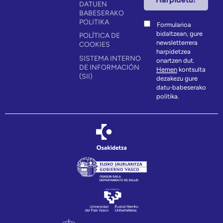
DATUEN
BABESERAKO
POLITIKA
Formularioa
bidaltzean, gure
POLÍTICA DE
newsletterrera
COOKIES
harpidetzea
SISTEMA INTERNO
onartzen dut.
DE INFORMACIÓN
Hemen
kontsulta
(SII)
dezakezu gure
datu-babeserako
politika.