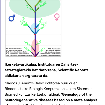
Ikerketa-artikulua, Institutuaren Zahartze-
estrategiarekin bat datorrena, Scientific Reports
aldizkarian argitaratu da.
Marcos J. Araúzo-Bravo doktorea buru duen
Biodonostiako Biologia Konputazionala eta Sistemen
Biomedikuntza Ikertzeko Taldeak “
Genealogy of the
neurodegenerative diseases based on a meta analysis