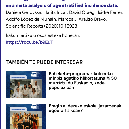
on a meta analysis of age stratified incidence data.
Daniela Gerovska, Haritz Irizar, David Otaegi, Isidre Ferrer,
Adolfo López de Munain, Marcos J. Araúzo Bravo.
Scientific Reports (2020)10:18923 |
Irakurri artikulu osos esteka honetan:
https://rdcu.be/b9EuT
TAMBIÉN TE PUEDE INTERESAR
Baheketa-programak koloneko
minbiziagatiko hilkortasuna % 50
murriztu du Euskadin, xede-
populazioan
Eragin al dezake eskola-jazarpenak
egoera fisikoan?