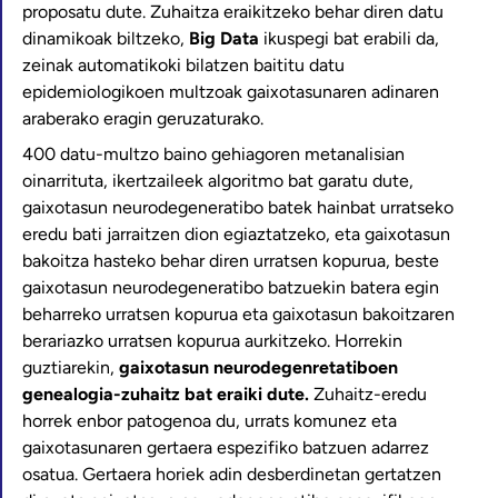
proposatu dute. Zuhaitza eraikitzeko behar diren datu
dinamikoak biltzeko,
Big Data
ikuspegi bat erabili da,
zeinak automatikoki bilatzen baititu datu
epidemiologikoen multzoak gaixotasunaren adinaren
araberako eragin geruzaturako.
400 datu-multzo baino gehiagoren metanalisian
oinarrituta, ikertzaileek algoritmo bat garatu dute,
gaixotasun neurodegeneratibo batek hainbat urratseko
eredu bati jarraitzen dion egiaztatzeko, eta gaixotasun
bakoitza hasteko behar diren urratsen kopurua, beste
gaixotasun neurodegeneratibo batzuekin batera egin
beharreko urratsen kopurua eta gaixotasun bakoitzaren
berariazko urratsen kopurua aurkitzeko. Horrekin
guztiarekin,
gaixotasun neurodegenretatiboen
genealogia-zuhaitz bat eraiki dute.
Zuhaitz-eredu
horrek enbor patogenoa du, urrats komunez eta
gaixotasunaren gertaera espezifiko batzuen adarrez
osatua. Gertaera horiek adin desberdinetan gertatzen