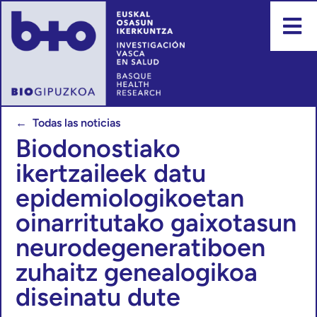
← Todas las noticias
Biodonostiako
ikertzaileek datu
epidemiologikoetan
oinarritutako gaixotasun
neurodegeneratiboen
zuhaitz genealogikoa
diseinatu dute