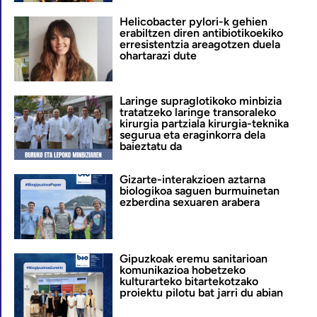
Helicobacter pylori-k gehien
erabiltzen diren antibiotikoekiko
erresistentzia areagotzen duela
ohartarazi dute
Laringe supraglotikoko minbizia
tratatzeko laringe transoraleko
kirurgia partziala kirurgia-teknika
segurua eta eraginkorra dela
baieztatu da
Gizarte-interakzioen aztarna
biologikoa saguen burmuinetan
ezberdina sexuaren arabera
Gipuzkoak eremu sanitarioan
komunikazioa hobetzeko
kulturarteko bitartekotzako
proiektu pilotu bat jarri du abian