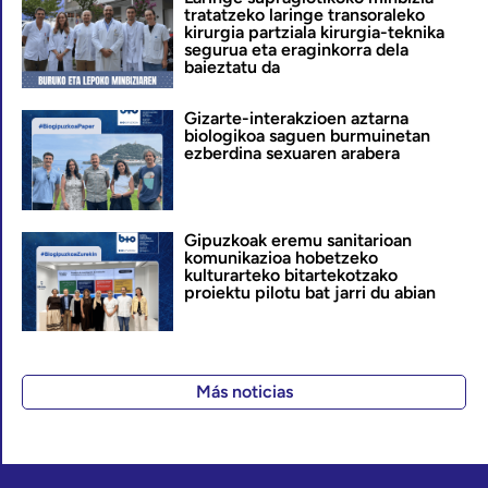
tratatzeko laringe transoraleko
kirurgia partziala kirurgia-teknika
segurua eta eraginkorra dela
baieztatu da
Gizarte-interakzioen aztarna
biologikoa saguen burmuinetan
ezberdina sexuaren arabera
Gipuzkoak eremu sanitarioan
komunikazioa hobetzeko
kulturarteko bitartekotzako
proiektu pilotu bat jarri du abian
Más noticias