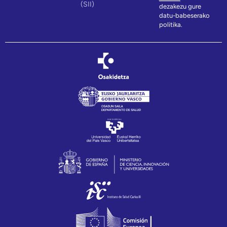
(SII)
dezakezu gure
datu-babeserako
politika.