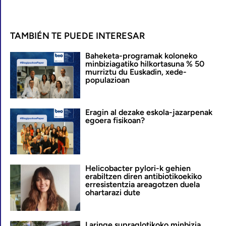
TAMBIÉN TE PUEDE INTERESAR
Baheketa-programak koloneko
minbiziagatiko hilkortasuna % 50
murriztu du Euskadin, xede-
populazioan
Eragin al dezake eskola-jazarpenak
egoera fisikoan?
Helicobacter pylori-k gehien
erabiltzen diren antibiotikoekiko
erresistentzia areagotzen duela
ohartarazi dute
Laringe supraglotikoko minbizia