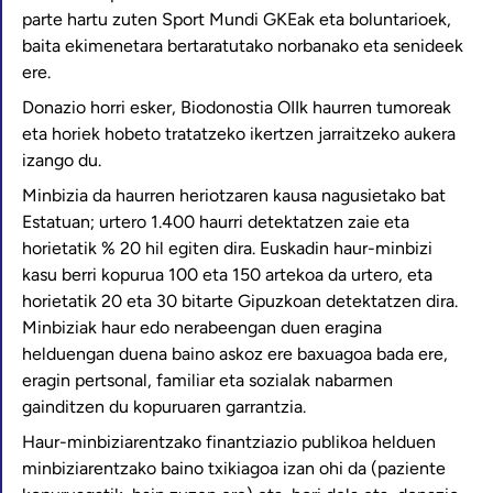
parte hartu zuten Sport Mundi GKEak eta boluntarioek,
baita ekimenetara bertaratutako norbanako eta senideek
ere.
Donazio horri esker, Biodonostia OIIk haurren tumoreak
eta horiek hobeto tratatzeko ikertzen jarraitzeko aukera
izango du.
Minbizia da haurren heriotzaren kausa nagusietako bat
Estatuan; urtero 1.400 haurri detektatzen zaie eta
horietatik % 20 hil egiten dira. Euskadin haur-minbizi
kasu berri kopurua 100 eta 150 artekoa da urtero, eta
horietatik 20 eta 30 bitarte Gipuzkoan detektatzen dira.
Minbiziak haur edo nerabeengan duen eragina
helduengan duena baino askoz ere baxuagoa bada ere,
eragin pertsonal, familiar eta sozialak nabarmen
gainditzen du kopuruaren garrantzia.
Haur-minbiziarentzako finantziazio publikoa helduen
minbiziarentzako baino txikiagoa izan ohi da (paziente