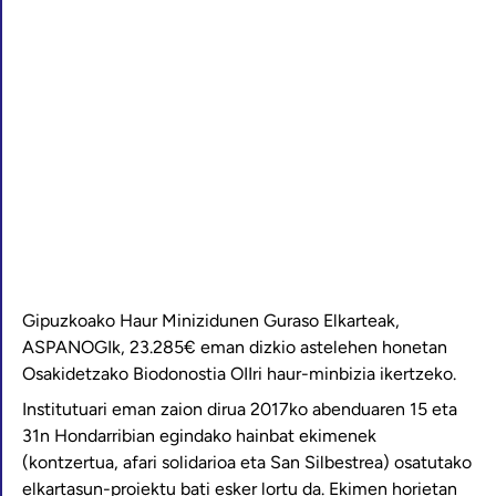
Gipuzkoako Haur Minizidunen Guraso Elkarteak,
ASPANOGIk, 23.285€ eman dizkio astelehen honetan
Osakidetzako Biodonostia OIIri haur-minbizia ikertzeko.
Institutuari eman zaion dirua 2017ko abenduaren 15 eta
31n Hondarribian egindako hainbat ekimenek
(kontzertua, afari solidarioa eta San Silbestrea) osatutako
elkartasun-proiektu bati esker lortu da. Ekimen horietan