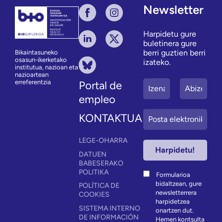
Newsletter
Harpidetu gure
buletinera gure
berri guztien berri
Bikaintasuneko
osasun-ikerketako
izateko.
institutua, nazioan eta
nazioartean
erreferentzia
Portal de
empleo
KONTAKTUA
LEGE-OHARRA
DATUEN
BABESERAKO
POLITIKA
Formularioa
bidaltzean, gure
POLÍTICA DE
newsletterrera
COOKIES
harpidetzea
SISTEMA INTERNO
onartzen dut.
DE INFORMACIÓN
Hemen
kontsulta