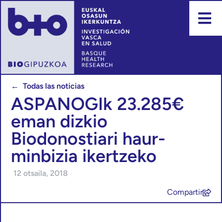
← Todas las noticias
ASPANOGIk 23.285€
eman dizkio
Biodonostiari haur-
minbizia ikertzeko
12 otsaila, 2018
Compartir