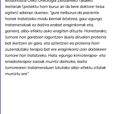
Biodonostia OIIko Onkologia Zelularreko Taldeko
ikerlariak (proiektu horri buruz ari da bere doktore-tesia
egiten) adierazi duenez,
“gure helburua da paziente
horiek tratatzeko modu berriak bilatzea, gaur egungo
tratamenduak ez baitira erabat eraginkorrak eta,
gainera, albo-efektu asko eragiten dituzte. Horretarako,
tumore hori garatzen laguntzen duela dirudien proteina
bat ikertzen ari gara, eta aztertzen ea proteina horri
zuzendutako terapia bat ere eraginkorra izan daitekeen
tumore hori tratatzeko. Hala, egungo kimioterapia- eta
erradioterapia-saioak murritz daitezke, baita
tumorearen tratamenduari lotutako albo-efektu zitalak
murriztu ere”.