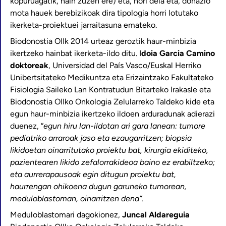
kopuruagatik, hain zuzen ere) eta, hori dela eta, donazio
mota hauek berebizikoak dira tipologia horri lotutako
ikerketa-proiektuei jarraitasuna emateko.
Biodonostia OIIk 2014 urteaz geroztik haur-minbizia
ikertzeko hainbat ikerketa-ildo ditu. I
doia Garcia Camino
doktoreak
, Universidad del País Vasco/Euskal Herriko
Unibertsitateko Medikuntza eta Erizaintzako Fakultateko
Fisiologia Saileko Lan Kontratudun Bitarteko Irakasle eta
Biodonostia OIIko Onkologia Zelularreko Taldeko kide eta
egun haur-minbizia ikertzeko ildoen arduradunak adierazi
duenez, “
egun hiru lan-ildotan ari gara lanean: tumore
pediatriko arraroak jaso eta ezaugarritzen; biopsia
likidoetan oinarritutako proiektu bat, kirurgia ekiditeko,
pazientearen likido zefalorrakideoa baino ez erabiltzeko;
eta aurrerapausoak egin ditugun proiektu bat,
haurrengan ohikoena dugun garuneko tumorean,
meduloblastoman, oinarritzen dena”.
Meduloblastomari dagokionez,
Juncal Aldareguia