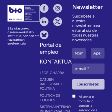
Newsletter
Suscríbete a
nuestra
newsletter para
Bikaintasuneko
estar al día de
osasun-ikerketako
todas nuestras
institutua, nazioan eta
novedades.
nazioartean
erreferentzia
Portal de
empleo
KONTAKTUA
LEGE-OHARRA
DATUEN
BABESERAKO
POLITIKA
POLÍTICA DE
Al enviar el
COOKIES
formulario
acepto la
SISTEMA INTERNO
suscripción a
DE INFORMACIÓN