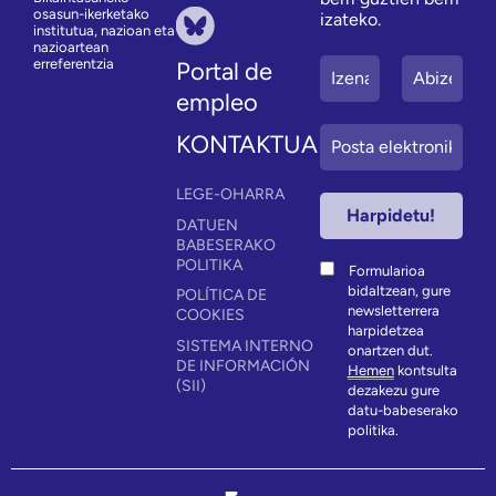
osasun-ikerketako
izateko.
institutua, nazioan eta
nazioartean
erreferentzia
Portal de
empleo
KONTAKTUA
LEGE-OHARRA
DATUEN
BABESERAKO
POLITIKA
Formularioa
bidaltzean, gure
POLÍTICA DE
newsletterrera
COOKIES
harpidetzea
SISTEMA INTERNO
onartzen dut.
DE INFORMACIÓN
Hemen
kontsulta
(SII)
dezakezu gure
datu-babeserako
politika.