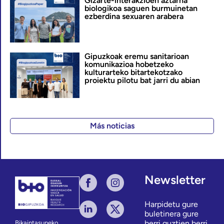
Gizarte-interakzioen aztarna
biologikoa saguen burmuinetan
ezberdina sexuaren arabera
Gipuzkoak eremu sanitarioan
komunikazioa hobetzeko
kulturarteko bitartekotzako
proiektu pilotu bat jarri du abian
Más noticias
Newsletter
Harpidetu gure
buletinera gure
berri guztien berri
Bikaintasuneko