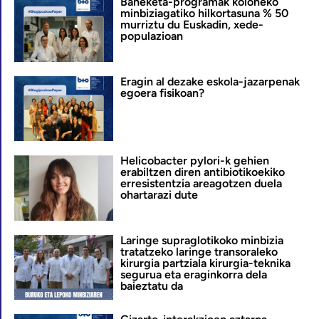
Baheketa-programak koloneko
minbiziagatiko hilkortasuna % 50
murriztu du Euskadin, xede-
populazioan
Eragin al dezake eskola-jazarpenak
egoera fisikoan?
Helicobacter pylori-k gehien
erabiltzen diren antibiotikoekiko
erresistentzia areagotzen duela
ohartarazi dute
Laringe supraglotikoko minbizia
tratatzeko laringe transoraleko
kirurgia partziala kirurgia-teknika
segurua eta eraginkorra dela
baieztatu da