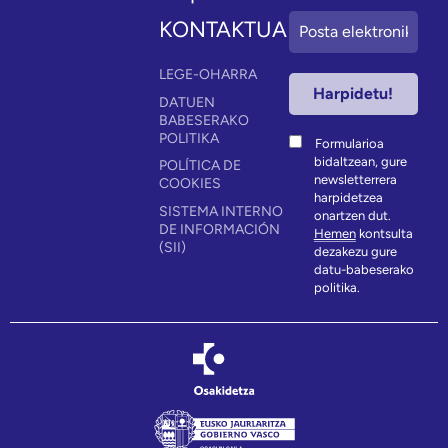
KONTAKTUA
LEGE-OHARRA
DATUEN
BABESERAKO
POLITIKA
Formularioa
bidaltzean, gure
POLÍTICA DE
newsletterrera
COOKIES
harpidetzea
SISTEMA INTERNO
onartzen dut.
DE INFORMACIÓN
Hemen
kontsulta
(SII)
dezakezu gure
datu-babeserako
politika.