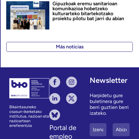
Gipuzkoak eremu sanitarioan
komunikazioa hobetzeko
kulturarteko bitartekotzako
proiektu pilotu bat jarri du abian
Más noticias
Newsletter
Harpidetu gure
buletinera gure
berri guztien berri
Bikaintasuneko
osasun-ikerketako
izateko.
institutua, nazioan eta
nazioartean
erreferentzia
Portal de
empleo