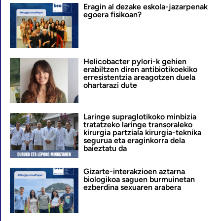
Eragin al dezake eskola-jazarpenak
egoera fisikoan?
Helicobacter pylori-k gehien
erabiltzen diren antibiotikoekiko
erresistentzia areagotzen duela
ohartarazi dute
Laringe supraglotikoko minbizia
tratatzeko laringe transoraleko
kirurgia partziala kirurgia-teknika
segurua eta eraginkorra dela
baieztatu da
Gizarte-interakzioen aztarna
biologikoa saguen burmuinetan
ezberdina sexuaren arabera