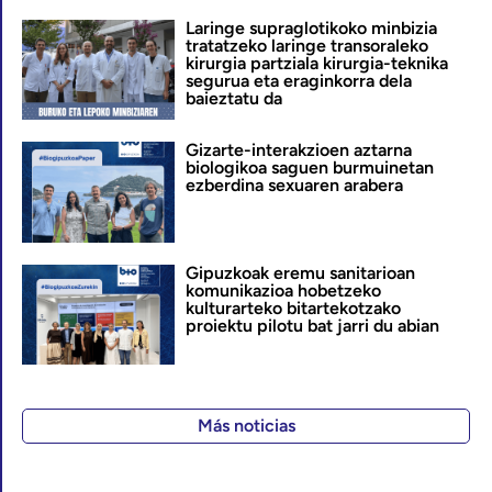
Laringe supraglotikoko minbizia
tratatzeko laringe transoraleko
kirurgia partziala kirurgia-teknika
segurua eta eraginkorra dela
baieztatu da
Gizarte-interakzioen aztarna
biologikoa saguen burmuinetan
ezberdina sexuaren arabera
Gipuzkoak eremu sanitarioan
komunikazioa hobetzeko
kulturarteko bitartekotzako
proiektu pilotu bat jarri du abian
Más noticias