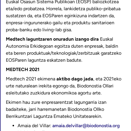
Euskal Osasun Sistema Publikoan (EOSP) baliozkotzea
eta/edo probatzea. Horrela, lankidetza publiko-pribatua
sustatzen da, eta EOSParen eginkizuna indartzen da,
enpresa-ingurunerako gailu eta produktu sanitarioen
proba-banku edo living-lab gisa.
Medtech laguntzaren onuradun izango dira
Euskal
Autonomia Erkidegoan egoitza duten enpresak, baldin
eta beren produktuak/teknologiak/zerbitzuak garatzeko
EOSParen laguntza eskatzen badute.
MEDTECH 2021
Medtech 2021 ekimena
aktibo dago jada
, eta 2021eko
urte naturalean irekita egongo da, Biodonostia OIIari
esleitutako zuzkidura ekonomikoa agortu arte.
Ekimen hau zure enpresarentzat lagungarria izan
badaiteke, jarri harremanetan Biodonostia OIIko
Berrikuntzari Laguntza Emateko Unitatearekin.
Amaia del Villar:
amaia.delvillar@biodonostia.org