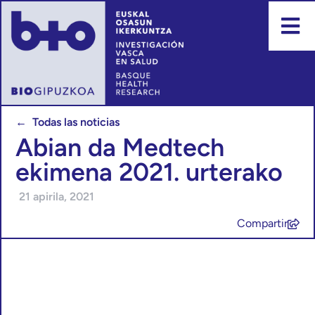
← Todas las noticias
Abian da Medtech
ekimena 2021. urterako
21 apirila, 2021
Compartir