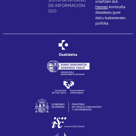
SISTEMA INTERNO
onartzen dut.
DE INFORMACIÓN
Hemen
kontsulta
(SII)
dezakezu gure
datu-babeserako
politika.