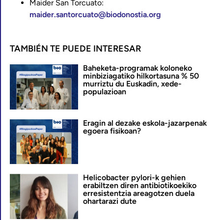
Maider San Torcuato:
maider.santorcuato@biodonostia.org
TAMBIÉN TE PUEDE INTERESAR
Baheketa-programak koloneko
minbiziagatiko hilkortasuna % 50
murriztu du Euskadin, xede-
populazioan
Eragin al dezake eskola-jazarpenak
egoera fisikoan?
Helicobacter pylori-k gehien
erabiltzen diren antibiotikoekiko
erresistentzia areagotzen duela
ohartarazi dute