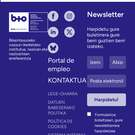
Newsletter
Harpidetu gure
buletinera gure
berri guztien berri
Bikaintasuneko
osasun-ikerketako
izateko.
institutua, nazioan eta
nazioartean
erreferentzia
Portal de
empleo
KONTAKTUA
LEGE-OHARRA
DATUEN
BABESERAKO
POLITIKA
Formularioa
bidaltzean, gure
POLÍTICA DE
newsletterrera
COOKIES
harpidetzea