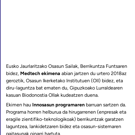
Eusko Jaurlaritzako Osasun Sailak, Berrikuntza Funtsaren
bidez,
Medtech ekimena
abian jartzen du urtero 2018az
geroztik, Osasun Ikerketako Institutuen (OII) bidez, eta
diru-laguntza bat ematen du, Gipuzkoako Lurraldearen
kasuan Biodonostia OIIak kudeatzen duena.
Ekimen hau
Innosasun programaren
barruan sartzen da.
Programa horren helburua da hirugarrenen (enpresak eta
eragile zientifiko-teknologikoak) berrikuntzak garatzen
laguntzea, lankidetzaren bidez eta osasun-sistemaren
gaitasunak oinarri hartuta.