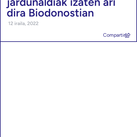
jardunaldiak izaten ari
dira Biodonostian
12 iraila, 2022
Compartir