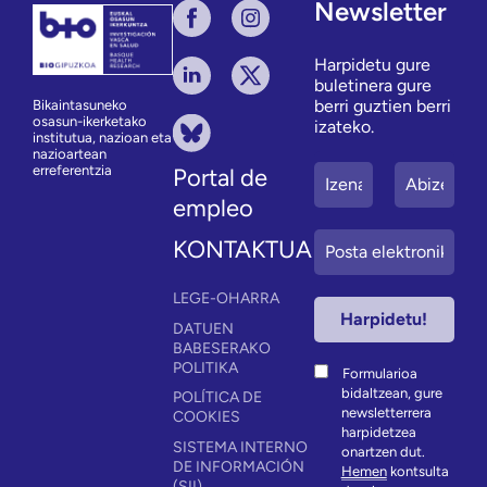
Newsletter
Harpidetu gure
buletinera gure
berri guztien berri
Bikaintasuneko
osasun-ikerketako
izateko.
institutua, nazioan eta
nazioartean
erreferentzia
Portal de
empleo
KONTAKTUA
LEGE-OHARRA
DATUEN
BABESERAKO
POLITIKA
Formularioa
bidaltzean, gure
POLÍTICA DE
newsletterrera
COOKIES
harpidetzea
SISTEMA INTERNO
onartzen dut.
DE INFORMACIÓN
Hemen
kontsulta
(SII)