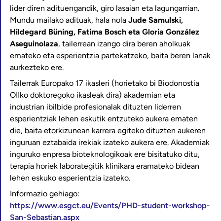
lider diren adituengandik, giro lasaian eta lagungarrian.
Mundu mailako adituak, hala nola
Jude Samulski,
Hildegard Büning, Fatima Bosch eta Gloria González
Aseguinolaza
, tailerrean izango dira beren aholkuak
emateko eta esperientzia partekatzeko, baita beren lanak
aurkezteko ere.
Tailerrak Europako 17 ikasleri (horietako bi Biodonostia
OIIko doktoregoko ikasleak dira) akademian eta
industrian ibilbide profesionalak dituzten liderren
esperientziak lehen eskutik entzuteko aukera ematen
die, baita etorkizunean karrera egiteko dituzten aukeren
inguruan eztabaida irekiak izateko aukera ere. Akademiak
inguruko enpresa bioteknologikoak ere bisitatuko ditu,
terapia horiek laborategitik klinikara eramateko bidean
lehen eskuko esperientzia izateko.
Informazio gehiago:
https://www.esgct.eu/Events/PHD-student-workshop-
San-Sebastian.aspx