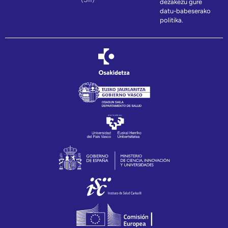
dezakezu gure
datu-babeserako
politika.