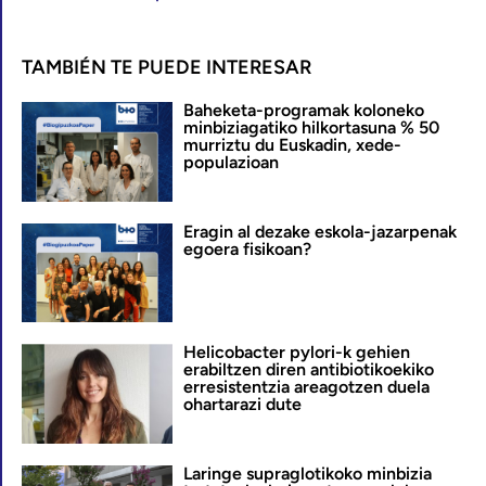
TAMBIÉN TE PUEDE INTERESAR
Baheketa-programak koloneko
minbiziagatiko hilkortasuna % 50
murriztu du Euskadin, xede-
populazioan
Eragin al dezake eskola-jazarpenak
egoera fisikoan?
Helicobacter pylori-k gehien
erabiltzen diren antibiotikoekiko
erresistentzia areagotzen duela
ohartarazi dute
Laringe supraglotikoko minbizia