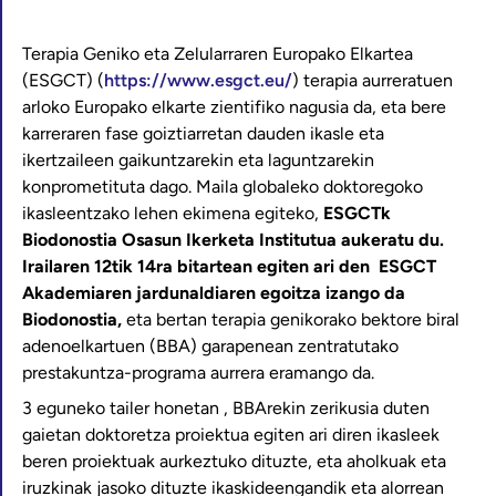
Terapia Geniko eta Zelularraren Europako Elkartea
(ESGCT) (
https://www.esgct.eu/
) terapia aurreratuen
arloko Europako elkarte zientifiko nagusia da, eta bere
karreraren fase goiztiarretan dauden ikasle eta
ikertzaileen gaikuntzarekin eta laguntzarekin
konprometituta dago. Maila globaleko doktoregoko
ikasleentzako lehen ekimena egiteko,
ESGCTk
Biodonostia Osasun Ikerketa Institutua aukeratu du.
Irailaren 12tik 14ra bitartean egiten ari den ESGCT
Akademiaren jardunaldiaren egoitza izango da
Biodonostia,
eta bertan terapia genikorako bektore biral
adenoelkartuen (BBA) garapenean zentratutako
prestakuntza-programa aurrera eramango da.
3 eguneko tailer honetan , BBArekin zerikusia duten
gaietan doktoretza proiektua egiten ari diren ikasleek
beren proiektuak aurkeztuko dituzte, eta aholkuak eta
iruzkinak jasoko dituzte ikaskideengandik eta alorrean