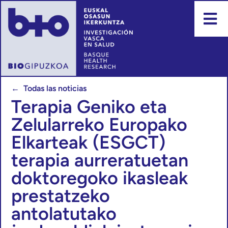
← Todas las noticias
Terapia Geniko eta
Zelularreko Europako
Elkarteak (ESGCT)
terapia aurreratuetan
doktoregoko ikasleak
prestatzeko
antolatutako