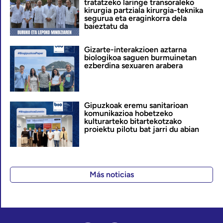
tratatzeko laringe transoraleko
kirurgia partziala kirurgia-teknika
segurua eta eraginkorra dela
baieztatu da
Gizarte-interakzioen aztarna
biologikoa saguen burmuinetan
ezberdina sexuaren arabera
Gipuzkoak eremu sanitarioan
komunikazioa hobetzeko
kulturarteko bitartekotzako
proiektu pilotu bat jarri du abian
Más noticias