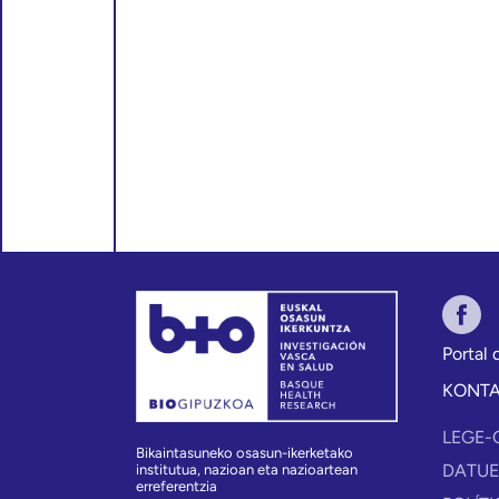
Portal
KONT
LEGE-
Bikaintasuneko osasun-ikerketako
DATUE
institutua, nazioan eta nazioartean
erreferentzia