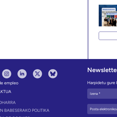
Newslette
Harpidetu gure b
 de empleo
AKTUA
OHARRA
N BABESERAKO POLITIKA