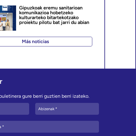
Gipuzkoak eremu sanitarioan
komunikazioa hobetzeko
kulturarteko bitartekotzako
proiektu pilotu bat jarri du abian
Más noticias
r
uletinera gure berri guztien berri izateko.