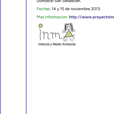
Donostia-San Sebastián.
Fechas
: 14 y 15 de noviembre 2013.
Mas informacion
:
http://www.proyectoin