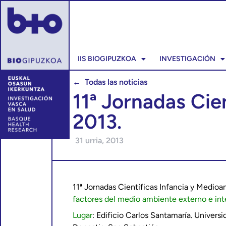
IIS BIOGIPUZKOA
INVESTIGACIÓN
← Todas las noticias
11ª Jornadas Cie
2013.
31 urria, 2013
11ª Jornadas Científicas Infancia y Medio
factores del medio ambiente externo e inter
Lugar
: Edificio Carlos Santamaría. Univers