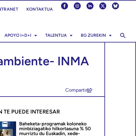
NTRANET
KONTAKTUA
APOYO I+D+I
TALENTUA
BG ZUREKIN
ioambiente- INMA
Compartir
N TE PUEDE INTERESAR
Baheketa-programak koloneko
minbiziagatiko hilkortasuna % 50
murriztu du Euskadin, xede-