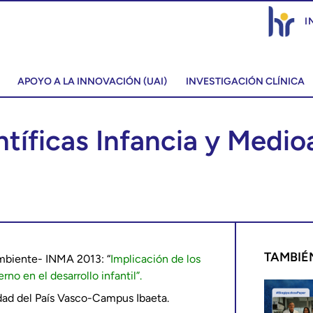
I
APOYO A LA INNOVACIÓN (UAI)
INVESTIGACIÓN CLÍNICA
ntíficas Infancia y Med
TAMBIÉ
ambiente- INMA 2013: “
Implicación de los
no en el desarrollo infantil”.
idad del País Vasco-Campus Ibaeta.