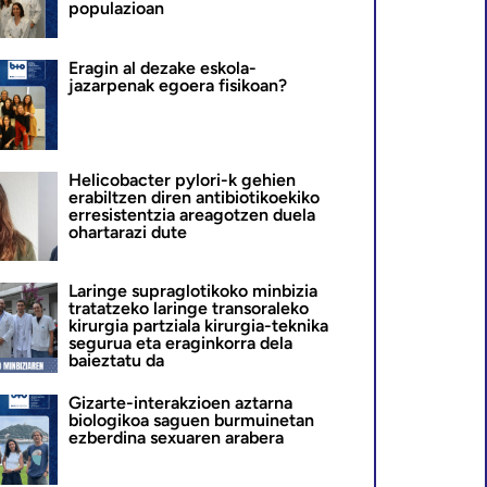
populazioan
Eragin al dezake eskola-
jazarpenak egoera fisikoan?
Helicobacter pylori-k gehien
erabiltzen diren antibiotikoekiko
erresistentzia areagotzen duela
ohartarazi dute
Laringe supraglotikoko minbizia
tratatzeko laringe transoraleko
kirurgia partziala kirurgia-teknika
segurua eta eraginkorra dela
baieztatu da
Gizarte-interakzioen aztarna
biologikoa saguen burmuinetan
ezberdina sexuaren arabera