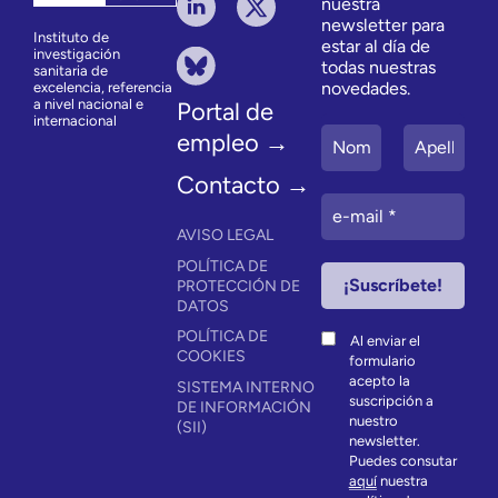
nuestra
newsletter para
Instituto de
estar al día de
investigación
todas nuestras
sanitaria de
novedades.
excelencia, referencia
a nivel nacional e
Portal de
internacional
empleo →
Contacto →
AVISO LEGAL
POLÍTICA DE
PROTECCIÓN DE
DATOS
POLÍTICA DE
Al enviar el
COOKIES
formulario
acepto la
SISTEMA INTERNO
suscripción a
DE INFORMACIÓN
nuestro
(SII)
newsletter.
Puedes consutar
aquí
nuestra