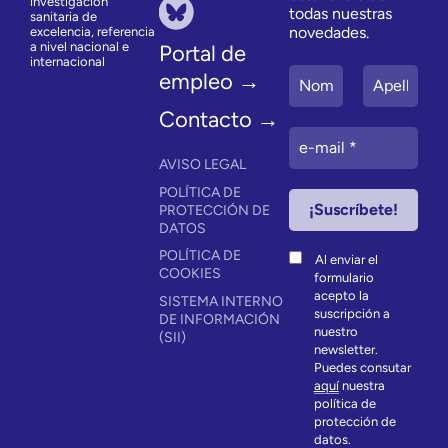
investigación
todas nuestras
sanitaria de
novedades.
excelencia, referencia
a nivel nacional e
Portal de
internacional
empleo →
Contacto →
AVISO LEGAL
POLÍTICA DE
PROTECCIÓN DE
DATOS
POLÍTICA DE
Al enviar el
COOKIES
formulario
acepto la
SISTEMA INTERNO
suscripción a
DE INFORMACIÓN
nuestro
(SII)
newsletter.
Puedes consutar
aquí
nuestra
política de
protección de
datos.