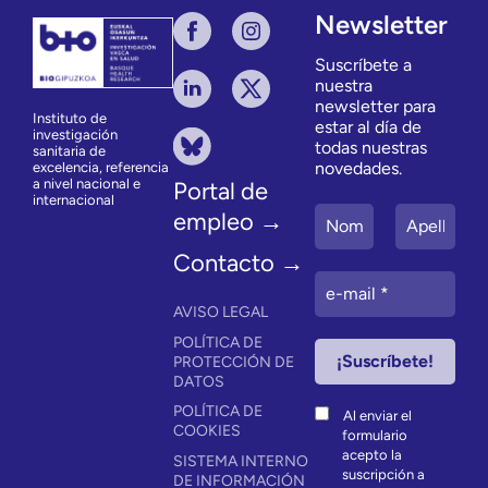
Newsletter
Suscríbete a
nuestra
newsletter para
Instituto de
estar al día de
investigación
todas nuestras
sanitaria de
novedades.
excelencia, referencia
a nivel nacional e
Portal de
internacional
empleo →
Contacto →
AVISO LEGAL
POLÍTICA DE
PROTECCIÓN DE
DATOS
POLÍTICA DE
Al enviar el
COOKIES
formulario
acepto la
SISTEMA INTERNO
suscripción a
DE INFORMACIÓN