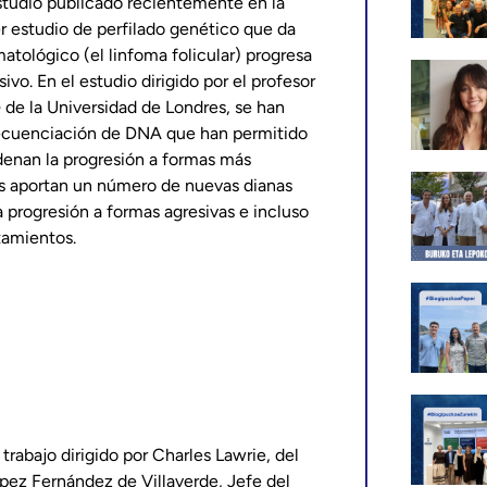
estudio publicado recientemente en la
er estudio de perfilado genético que da
tológico (el linfoma folicular) progresa
vo. En el estudio dirigido por el profesor
e
de la Universidad de Londres, se han
secuenciación de DNA que han permitido
denan la progresión a formas más
os aportan un número de nuevas dianas
a progresión a formas agresivas e incluso
atamientos.
abajo dirigido por Charles Lawrie, del
López Fernández de Villaverde, Jefe del