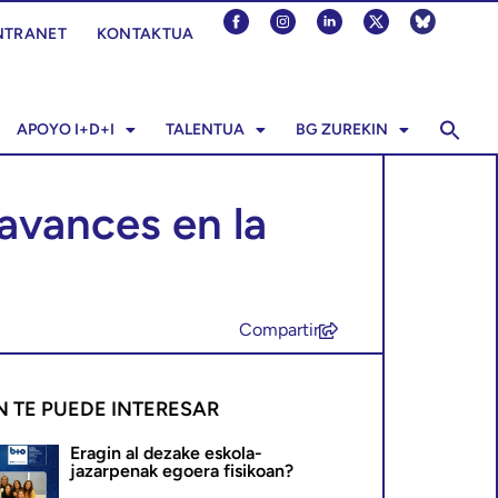
NTRANET
KONTAKTUA
APOYO I+D+I
TALENTUA
BG ZUREKIN
 avances en la
Compartir
N TE PUEDE INTERESAR
Eragin al dezake eskola-
jazarpenak egoera fisikoan?