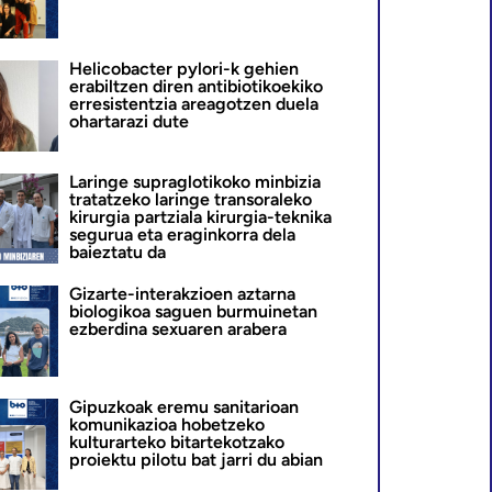
Helicobacter pylori-k gehien
erabiltzen diren antibiotikoekiko
erresistentzia areagotzen duela
ohartarazi dute
Laringe supraglotikoko minbizia
tratatzeko laringe transoraleko
kirurgia partziala kirurgia-teknika
segurua eta eraginkorra dela
baieztatu da
Gizarte-interakzioen aztarna
biologikoa saguen burmuinetan
ezberdina sexuaren arabera
Gipuzkoak eremu sanitarioan
komunikazioa hobetzeko
kulturarteko bitartekotzako
proiektu pilotu bat jarri du abian