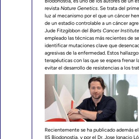
Biodonostia, es uno de los autores de un 
revista
Nature Genetics
. Se trata del prim
luz al mecanismo por el que un cáncer hema
de un estadio controlable a un cáncer agresi
Jude Fitzgibbon del
Barts Cancer Institut
empleado las técnicas más recientes de 
identificar mutaciones clave que desenca
agresivas de la enfermedad. Estos hallazg
terapéuticas con las que se espera frenar l
evitar el desarrollo de resistencias a los tr
Recientemente se ha publicado además el tr
IIS Biodonostia, y por el Dr. Jose Ignacio 