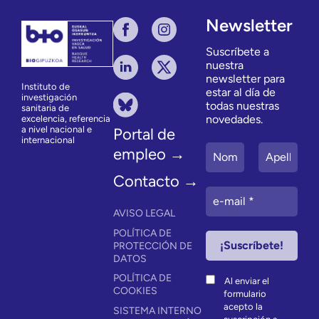
Newsletter
Suscríbete a
nuestra
newsletter para
Instituto de
estar al día de
investigación
todas nuestras
sanitaria de
novedades.
excelencia, referencia
a nivel nacional e
Portal de
internacional
empleo →
Contacto →
AVISO LEGAL
POLÍTICA DE
PROTECCIÓN DE
DATOS
POLÍTICA DE
Al enviar el
COOKIES
formulario
acepto la
SISTEMA INTERNO