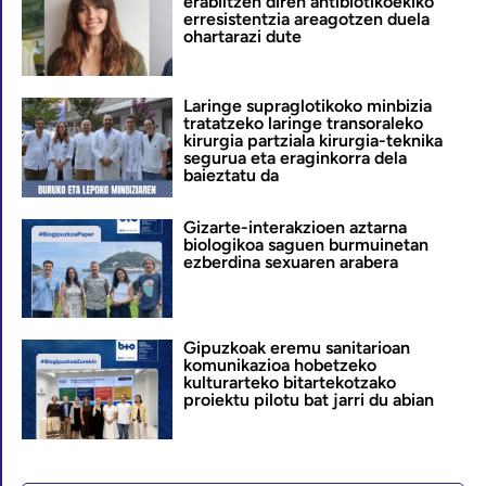
erabiltzen diren antibiotikoekiko
erresistentzia areagotzen duela
ohartarazi dute
Laringe supraglotikoko minbizia
tratatzeko laringe transoraleko
kirurgia partziala kirurgia-teknika
segurua eta eraginkorra dela
baieztatu da
Gizarte-interakzioen aztarna
biologikoa saguen burmuinetan
ezberdina sexuaren arabera
Gipuzkoak eremu sanitarioan
komunikazioa hobetzeko
kulturarteko bitartekotzako
proiektu pilotu bat jarri du abian