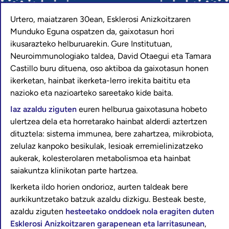
Urtero, maiatzaren 30ean, Esklerosi Anizkoitzaren
Munduko Eguna ospatzen da, gaixotasun hori
ikusarazteko helburuarekin. Gure Institutuan,
Neuroimmunologiako taldea, David Otaegui eta Tamara
Castillo buru dituena, oso aktiboa da gaixotasun honen
ikerketan, hainbat ikerketa-lerro irekita baititu eta
nazioko eta nazioarteko sareetako kide baita.
Iaz azaldu ziguten
euren helburua gaixotasuna hobeto
ulertzea dela eta horretarako hainbat alderdi aztertzen
dituztela: sistema immunea, bere zahartzea, mikrobiota,
zelulaz kanpoko besikulak, lesioak erremielinizatzeko
aukerak, kolesterolaren metabolismoa eta hainbat
saiakuntza klinikotan parte hartzea.
Ikerketa ildo horien ondorioz, aurten taldeak bere
aurkikuntzetako batzuk azaldu dizkigu. Besteak beste,
azaldu ziguten
hesteetako onddoek nola eragiten duten
Esklerosi Anizkoitzaren garapenean eta larritasunean
,