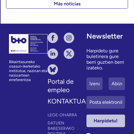
Más noticias
Newsletter
Harpidetu gure
buletinera gure
berri guztien berri
Bikaintasuneko
osasun-ikerketako
izateko.
institutua, nazioan eta
nazioartean
erreferentzia
Portal de
empleo
KONTAKTUA
LEGE-OHARRA
DATUEN
BABESERAKO
POLITIKA