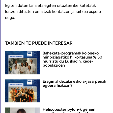
Egiten duten lana eta egiten dituzten ikerketetatik
lortzen dituzten emaitzak kontatzen jarraitzea espero
dugu.
TAMBIÉN TE PUEDE INTERESAR
Baheketa-programak koloneko
minbiziagatiko hilkortasuna % 50
murriztu du Euskadin, xede-
populazioan
Eragin al dezake eskola-jazarpenak
egoera fisikoan?
Helicobacter pylori-k gehien