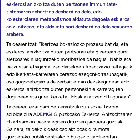
esklerosi anizkoitza duten pertsonen immunitate-
sistemaren zahartzea desberdina dela
, edo
kolesterolaren metabolismoa aldatuta dagoela esklerosi
anizkoitzean, eta aldaketa hori desberdina dela sexuaren
arabera
.
Taldearentzat, “Ikertzea bokaziozko prozesu bat da, eta
esklerosi anizkoitza duten pertsonei eta gizarteari gure
aletxoarekin laguntzeko motibazioa da nagusi. Nahiz eta
batzuetan etsigarria izan daitekeen finantzazio faltagatik
edo ikerketa-karreraren berezko ezegonkortasunagatik,
oso gogobetegarria da zerbait eman dezakegunean edo
esklerosi anizkoitza duten pertsonekin elkarreragiten
dugunean eta gure ikerketa-ildoak azaltzen ditugunean”
Taldearen ezaugarri den erantzukizun sozial horren
adibide dira
ADEMGI
Gipuzkoako Esklerosi Anizkoitzaren
Elkartearekin batera egiten dituzten jarduera guztiak.
Gainera, taldeko kideak oso aktiboak dira mota
guztietako publikoentzako dibulgazio-jardueretan.