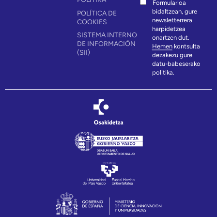
Formularioa
bidaltzean, gure
POLÍTICA DE
newsletterrera
COOKIES
harpidetzea
SISTEMA INTERNO
onartzen dut.
DE INFORMACIÓN
Hemen
kontsulta
(SII)
dezakezu gure
datu-babeserako
politika.