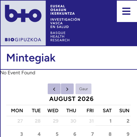
Mintegiak
No Event Found
Gaur
AUGUST 2026
MON
TUE
WED
THU
FRI
SAT
SUN
27
28
29
30
31
1
2
3
4
5
6
7
8
9