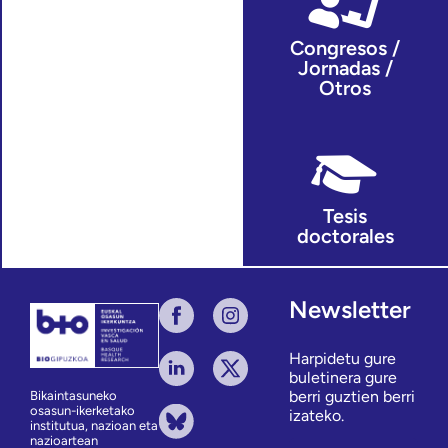
Congresos /
Jornadas /
Otros
Tesis
doctorales
Newsletter
Harpidetu gure
buletinera gure
berri guztien berri
Bikaintasuneko
osasun-ikerketako
izateko.
institutua, nazioan eta
nazioartean