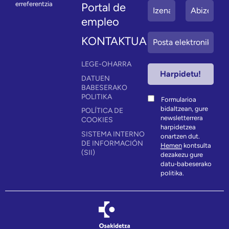
erreferentzia
Portal de
empleo
KONTAKTUA
LEGE-OHARRA
DATUEN
BABESERAKO
POLITIKA
Formularioa
bidaltzean, gure
POLÍTICA DE
newsletterrera
COOKIES
harpidetzea
SISTEMA INTERNO
onartzen dut.
DE INFORMACIÓN
Hemen
kontsulta
(SII)
dezakezu gure
datu-babeserako
politika.