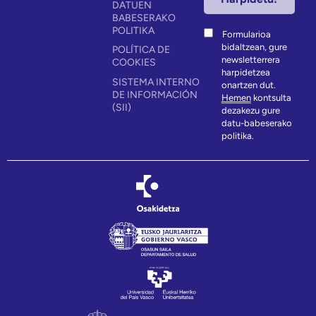
DATUEN
BABESERAKO
POLITIKA
Formularioa
bidaltzean, gure
POLÍTICA DE
newsletterrera
COOKIES
harpidetzea
SISTEMA INTERNO
onartzen dut.
DE INFORMACIÓN
Hemen
kontsulta
(SII)
dezakezu gure
datu-babeserako
politika.