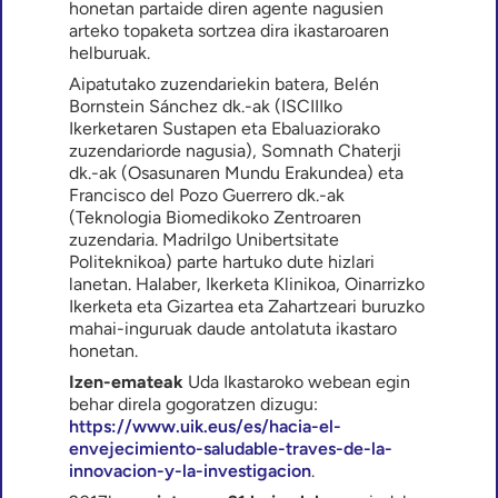
honetan partaide diren agente nagusien
arteko topaketa sortzea dira ikastaroaren
helburuak.
Aipatutako zuzendariekin batera, Belén
Bornstein Sánchez dk.-ak (ISCIIIko
Ikerketaren Sustapen eta Ebaluaziorako
zuzendariorde nagusia), Somnath Chaterji
dk.-ak (Osasunaren Mundu Erakundea) eta
Francisco del Pozo Guerrero dk.-ak
(Teknologia Biomedikoko Zentroaren
zuzendaria. Madrilgo Unibertsitate
Politeknikoa) parte hartuko dute hizlari
lanetan. Halaber, Ikerketa Klinikoa, Oinarrizko
Ikerketa eta Gizartea eta Zahartzeari buruzko
mahai-inguruak daude antolatuta ikastaro
honetan.
Izen-emateak
Uda Ikastaroko webean egin
behar direla gogoratzen dizugu:
https://www.uik.eus/es/hacia-el-
envejecimiento-saludable-traves-de-la-
innovacion-y-la-investigacion
.