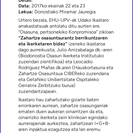
Detail:
Data:
2017ko ekainak 22 eta 23
Lekua:
Donostiako Miramar Jauregia
Urtero bezala, EHU-UPV-ak Udako Ikastaro
arrakastatsuak antolatu ditu aurten ere.
“Osasuna, pertsonekiko Konpromisoa” zikloan
“Zahartze osasuntsurantz
berrikuntzaren
eta ikerketaren bidez”
izeneko ikastaroa
dago aurreikusita, Julio Arrizabalaga dk.-aren
(Biodonostia Osasun Ikerketa Institutuko
zuzendari zientifikoa) eta Leocadio
Rodríguez Mañas dk.aren (Hauskortasuna eta
Zahartze Osasuntsua CIBEReko zuzendaria
eta Getafeko Unibertsitate Ospitaleko
Geriatria Zerbitzuko burua)
zuzendaritzapean.
Ikastaro hau zahartutako gizarte baten
erronkaren aurrean, zahartze osasungarriak
ematen duen aukeran oinarritzen da eta,
oinarrizko ikerketa zein klinikoan egindako
aurrerapenak aurkeztea, zahartzean I+G+B-
aren inpaktua ezagutzea eta lan eremu