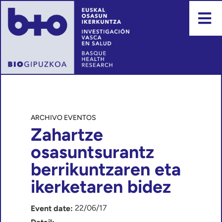
Events
Zahartze
osasuntsurantz
berrikuntzaren eta
ikerketaren bidez
22/06/17
Event date: