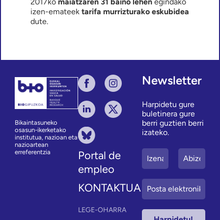
2017ko
maiatzaren 31 baino lehen
egindako
izen-emateek
tarifa murrizturako eskubidea
dute.
Newsletter
Harpidetu gure
buletinera gure
berri guztien berri
Bikaintasuneko
osasun-ikerketako
izateko.
institutua, nazioan eta
nazioartean
erreferentzia
Portal de
empleo
KONTAKTUA
LEGE-OHARRA